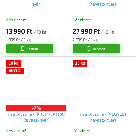
nyár)
(tavasz-nyár)
Készleten!
Készleten!
13 990 Ft
27 990 Ft
/ 10 kg
/ 10 kg
Egységár:
Egységár:
1 399 Ft / 1 kg
2 799 Ft / 1 kg
Kosárba
Kosárba
10 kg
10 kg
AKCIÓ!
–7 %
Felnőtt ruhák (KRÉM-EXTRA)
Felnőtt ruhák (VEGYES)
(tavasz-nyár)
(tavasz-nyár)
Készleten!
Készleten!
A
A
termék
termék