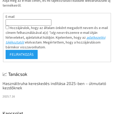
Adja meg az e-mail címét, és mi tájékoztatást küldünk webáruházunk új
c
termékeiről.
E-mail
Hozzájárulok, hogy az általam önként megadott nevem és e-mail
címem felhasználásával a(z)
*cég neve
részemre e-mail útján
hírleveleket, ajánlatokat küldjön. Kijelentem, hogy az
adatkezelési
tájékoztatót
elolvastam. Megértettem, hogy a hozzájárulásom
bármikor visszavonhatom.
FELIRATKOZÁS
📈 Tanácsok
Használtruha kereskedés indítása 2025-ben – útmutató
kezdőknek
2025.7.16
Kapcsolat