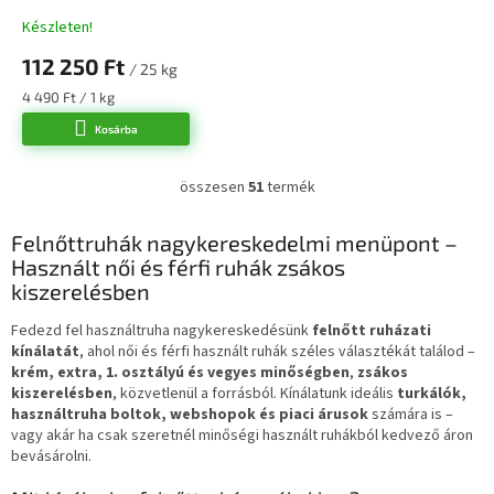
Készleten!
112 250 Ft
/ 25 kg
Egységár:
4 490 Ft / 1 kg
Kosárba
összesen
51
termék
L
i
s
Felnőttruhák nagykereskedelmi menüpont –
t
Használt női és férfi ruhák zsákos
a
kiszerelésben
i
r
Fedezd fel használtruha nagykereskedésünk
felnőtt ruházati
á
kínálatát
, ahol női és férfi használt ruhák széles választékát találod –
n
krém, extra, 1. osztályú és vegyes minőségben
,
zsákos
y
kiszerelésben
, közvetlenül a forrásból. Kínálatunk ideális
turkálók,
í
használtruha boltok, webshopok és piaci árusok
számára is –
t
vagy akár ha csak szeretnél minőségi használt ruhákból kedvező áron
á
bevásárolni.
s
e