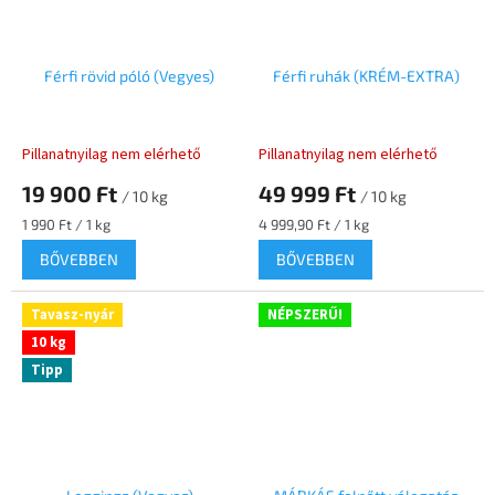
Férfi rövid póló (Vegyes)
Férfi ruhák (KRÉM-EXTRA)
Pillanatnyilag nem elérhető
Pillanatnyilag nem elérhető
19 900 Ft
49 999 Ft
/ 10 kg
/ 10 kg
Egységár:
Egységár:
1 990 Ft / 1 kg
4 999,90 Ft / 1 kg
BŐVEBBEN
BŐVEBBEN
Tavasz-nyár
NÉPSZERŰ!
10 kg
Tipp