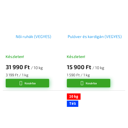
Női ruhák (VEGYES)
Pulóver és kardigán (VEGYES)
Készleten!
Készleten!
31 990 Ft
15 900 Ft
/ 10 kg
/ 10 kg
Egységár:
Egységár:
3 199 Ft / 1 kg
1 590 Ft / 1 kg
Kosárba
Kosárba
10 kg
Téli