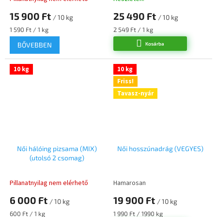
15 900 Ft
25 490 Ft
/ 10 kg
/ 10 kg
Egységár:
Egységár:
1 590 Ft / 1 kg
2 549 Ft / 1 kg
BŐVEBBEN
Kosárba
10 kg
10 kg
Friss!
Tavasz-nyár
Női hálóing pizsama (MIX)
Női hosszúnadrág (VEGYES)
(utolsó 2 csomag)
Pillanatnyilag nem elérhető
Hamarosan
6 000 Ft
19 900 Ft
/ 10 kg
/ 10 kg
Egységár:
Egységár:
600 Ft / 1 kg
1 990 Ft / 1990 kg