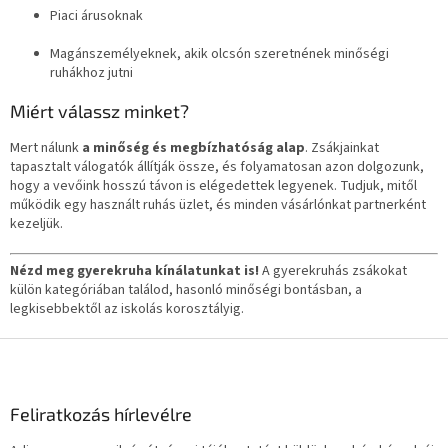
Piaci árusoknak
Magánszemélyeknek, akik olcsón szeretnének minőségi
ruhákhoz jutni
Miért válassz minket?
Mert nálunk
a minőség és megbízhatóság alap
. Zsákjainkat
tapasztalt válogatók állítják össze, és folyamatosan azon dolgozunk,
hogy a vevőink hosszú távon is elégedettek legyenek. Tudjuk, mitől
működik egy használt ruhás üzlet, és minden vásárlónkat partnerként
kezeljük.
Nézd meg gyerekruha kínálatunkat is!
A gyerekruhás zsákokat
külön kategóriában találod, hasonló minőségi bontásban, a
legkisebbektől az iskolás korosztályig.
L
á
b
l
Feliratkozás hírlevélre
é