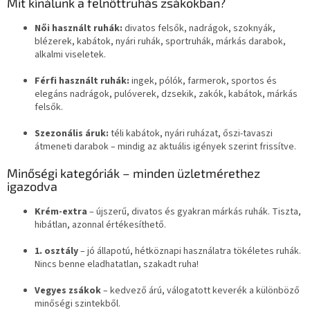
Mit kínálunk a felnőttruhás zsákokban?
l
e
Női használt ruhák:
divatos felsők, nadrágok, szoknyák,
m
blézerek, kabátok, nyári ruhák, sportruhák, márkás darabok,
e
alkalmi viseletek.
i
Férfi használt ruhák:
ingek, pólók, farmerok, sportos és
elegáns nadrágok, pulóverek, dzsekik, zakók, kabátok, márkás
felsők.
Szezonális áruk:
téli kabátok, nyári ruházat, őszi-tavaszi
átmeneti darabok – mindig az aktuális igények szerint frissítve.
Minőségi kategóriák – minden üzletmérethez
igazodva
Krém-extra
– újszerű, divatos és gyakran márkás ruhák. Tiszta,
hibátlan, azonnal értékesíthető.
1. osztály
– jó állapotú, hétköznapi használatra tökéletes ruhák.
Nincs benne eladhatatlan, szakadt ruha!
Vegyes zsákok
– kedvező árú, válogatott keverék a különböző
minőségi szintekből.