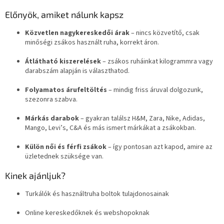
Előnyök, amiket nálunk kapsz
Közvetlen nagykereskedői árak
– nincs közvetítő, csak
minőségi zsákos használt ruha, korrekt áron.
Átlátható kiszerelések
– zsákos ruháinkat kilogrammra vagy
darabszám alapján is választhatod.
Folyamatos árufeltöltés
– mindig friss áruval dolgozunk,
szezonra szabva.
Márkás darabok
– gyakran találsz H&M, Zara, Nike, Adidas,
Mango, Levi’s, C&A és más ismert márkákat a zsákokban.
Külön női és férfi zsákok
– így pontosan azt kapod, amire az
üzletednek szüksége van.
Kinek ajánljuk?
Turkálók és használtruha boltok tulajdonosainak
Online kereskedőknek és webshopoknak