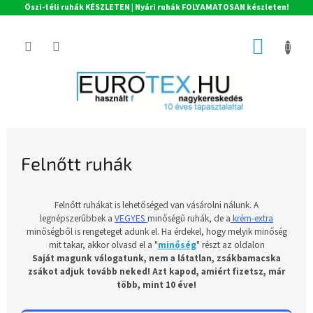
Őszi-téli ruhák KÉSZLETEN | Nyári ruhák FOLYAMATOSAN készleten!
Ugrás
a
KOSÁR
fő
tartalomhoz
Felnőtt ruhák
Felnőtt ruhákat is lehetőséged van vásárolni nálunk. A
legnépszerűbbek a
VEGYES
minőségű ruhák, de a
krém-extra
minőségből is rengeteget adunk el.
Ha érdekel, hogy melyik minőség
mit takar, akkor olvasd el a "
minőség
" részt az oldalon
Saját magunk válogatunk, nem a látatlan, zsákbamacska
zsákot adjuk tovább neked! Azt kapod, amiért fizetsz, már
több, mint 10 éve!