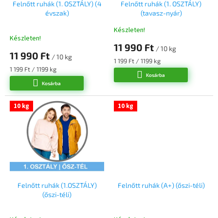
l
Felnőtt ruhák (1. OSZTÁLY) (4
Felnőtt ruhák (1. OSZTÁLY)
s
évszak)
(tavasz-nyár)
i
e
s
Készleten!
A
t
Készleten!
termék
11 990 Ft
á
/ 10 kg
átlagos
11 990 Ft
j
/ 10 kg
értékelése
Egységár:
1 199 Ft / 1199 kg
a
5-
Egységár:
1 199 Ft / 1199 kg
Kosárba
ből
Kosárba
5,0
csillag.
10 kg
10 kg
Felnőtt ruhák (1.OSZTÁLY)
Felnőtt ruhák (A+) (őszi-téli)
(őszi-téli)