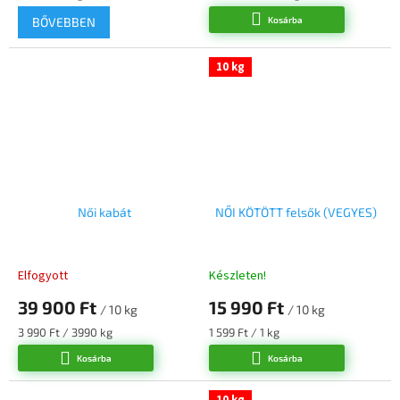
BŐVEBBEN
Kosárba
10 kg
Női kabát
NŐI KÖTÖTT felsők (VEGYES)
Elfogyott
Készleten!
39 900 Ft
15 990 Ft
/ 10 kg
/ 10 kg
Egységár:
Egységár:
3 990 Ft / 3990 kg
1 599 Ft / 1 kg
Kosárba
Kosárba