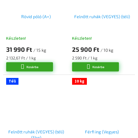
Rövid póló (A+)
Felnőtt ruhák (VEGYES) (téli)
Készleten!
Készleten!
31 990 Ft
25 900 Ft
/ 15 kg
/ 10 kg
Egységár:
Egységár:
2 132,67 Ft / 1 kg
2 590 Ft / 1 kg
Kosárba
Kosárba
Téli
10 kg
Felnőtt ruhák (VEGYES) (téli)
Férfi ing (Vegyes)
(5kg)