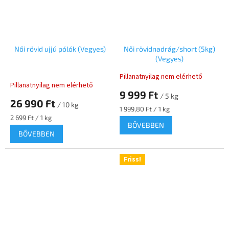
Női rövid ujjú pólók (Vegyes)
Női rövidnadrág/short (5kg)
(Vegyes)
Pillanatnyilag nem elérhető
A
Pillanatnyilag nem elérhető
termék
9 999 Ft
/ 5 kg
átlagos
26 990 Ft
/ 10 kg
értékelése
Egységár:
1 999,80 Ft / 1 kg
5-
Egységár:
2 699 Ft / 1 kg
BŐVEBBEN
ből
BŐVEBBEN
5,0
csillag.
Friss!