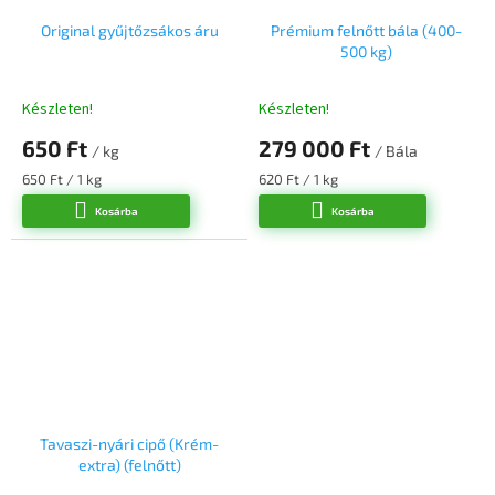
Original gyűjtőzsákos áru
Prémium felnőtt bála (400-
500 kg)
Készleten!
Készleten!
650 Ft
279 000 Ft
/ kg
/ Bála
Egységár:
Egységár:
650 Ft / 1 kg
620 Ft / 1 kg
Kosárba
Kosárba
Tavaszi-nyári cipő (Krém-
extra) (felnőtt)