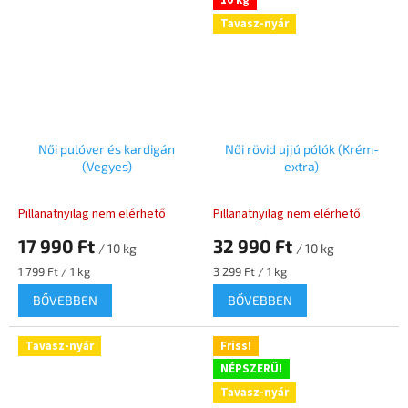
10 kg
Tavasz-nyár
Női pulóver és kardigán
Női rövid ujjú pólók (Krém-
(Vegyes)
extra)
Pillanatnyilag nem elérhető
Pillanatnyilag nem elérhető
17 990 Ft
32 990 Ft
/ 10 kg
/ 10 kg
Egységár:
Egységár:
1 799 Ft / 1 kg
3 299 Ft / 1 kg
BŐVEBBEN
BŐVEBBEN
Tavasz-nyár
Friss!
NÉPSZERŰ!
Tavasz-nyár