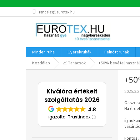
Ugrás
rendeles@eurotex.hu
a
fő
tartalomhoz
Minden ruha
Gyerekruhák
Felnőtt ruhák
Kezdőlap
📈 Tanácsok
+50% bevétel haszná
O
+50
l
d
Kiválóra értékelt
2025.3.2
a
szolgáltatás 2026
l
Összese
s
Ha érde
4.8
ó
igazolta: Trustindex
p
írj nekü
vásárlód
a
n
Fontos, 