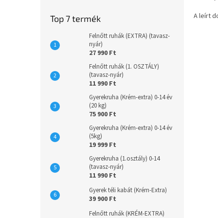
e
l
A leírt 
Top 7 termék
Felnőtt ruhák (EXTRA) (tavasz-
nyár)
27 990 Ft
Felnőtt ruhák (1. OSZTÁLY)
(tavasz-nyár)
11 990 Ft
Gyerekruha (Krém-extra) 0-14 év
(20 kg)
75 900 Ft
Gyerekruha (Krém-extra) 0-14 év
(5kg)
19 999 Ft
Gyerekruha (1.osztály) 0-14
(tavasz-nyár)
11 990 Ft
Gyerek téli kabát (Krém-Extra)
39 900 Ft
Felnőtt ruhák (KRÉM-EXTRA)