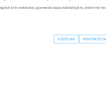
dolgokat 18 év webáruház, gyerekruha tapasztalattal írjuk le, amiket már tesz
ELŐZŐ CIKK
KÖVETKEZŐ CI