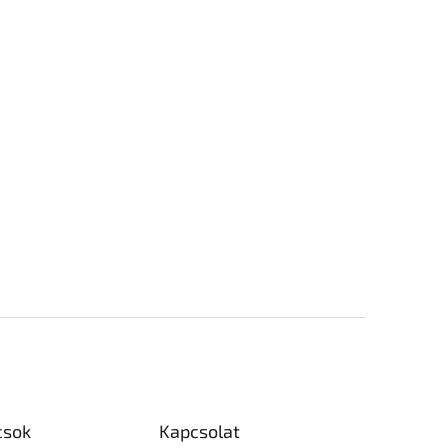
csok
Kapcsolat