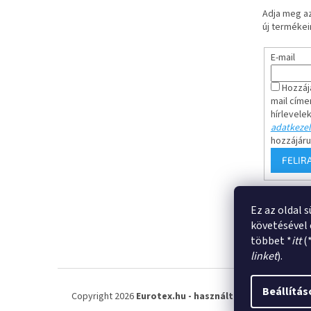
Adja meg az
új termékeir
E-mail
Hozzáj
mail címe
hírlevele
adatkezel
hozzájár
FELIR
Ez az oldal 
Általános sze
követésével 
többet *
itt
(
linket
).
Beállítás
Copyright 2026
Eurotex.hu - használtruha nagykeres