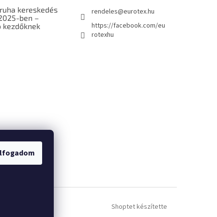
ruha kereskedés
rendeles
@
eurotex.hu
 2025-ben –
https://facebook.com/eu
 kezdőknek
rotexhu
/Visszaküldés
lfogadom
Shoptet készítette