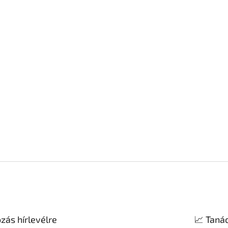
ozás hírlevélre
📈 Taná