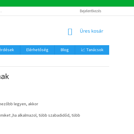
ADATKEZELÉSI TÁJÉKOZTATÓ
RÓLUNK
Bejelentkezés
KOSÁR
Üres kosár
kérdések
Elérhetőség
Blog
📈 Tanácsok
Segítünk!
nak
lmezőbb legyen, akkor
 amiket ,ha alkalmazol, több szabadidőd, több