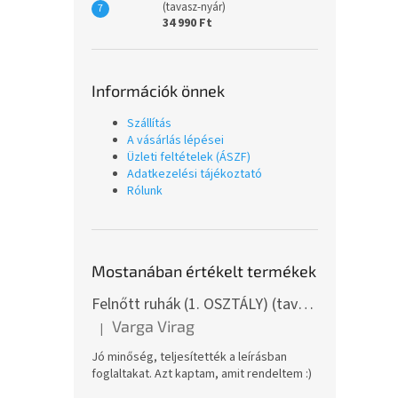
(tavasz-nyár)
34 990 Ft
Információk önnek
Szállítás
A vásárlás lépései
Üzleti feltételek (ÁSZF)
Adatkezelési tájékoztató
Rólunk
Mostanában értékelt termékek
Felnőtt ruhák (1. OSZTÁLY) (tavasz-nyár)
Varga Virag
|
A termék értékelése 5-ből 5 csillag.
Jó minőség, teljesítették a leírásban
foglaltakat. Azt kaptam, amit rendeltem :)