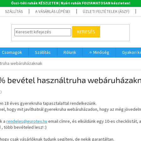
Őszi-téli ruhák KÉSZLETEN | Nyári ruhák FOLYAMATOSAN készleten!
SZÁLLÍTÁS
A VÁSÁRLÁS LÉPÉSEI
ÜZLETI FELTÉTELEK (ÁSZF)
KERESÉS
Csomagok
Szállítás
Rólunk
⭐ Minőség
Gyakori 
ltruha webáruházaknak
% bevétel használtruha webáruházak
0
n 18 éves gyerekruha tapasztalattal rendelkezünk.
kel, hogy mit javíthatnál gyerekruha webáruházadon, hogy az még jövede
nk a
rendeles@eurotex.hu
email címre, és elküldünk egy 10-es checklistát,
 , több bevételed lesz! :)
hogy csak vásárlóknak tudunk segíteni, de nekik garantáltan.