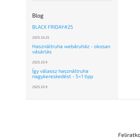
Blog
BLACK FRIDAY#25
2025.10.25
Használtruha webáruház - okosan
vásárlás
2025.10.9
Így válassz használtruha
nagykereskedést - 5+1 tipp
2025.10.9
L
á
b
l
é
Feliratk
c