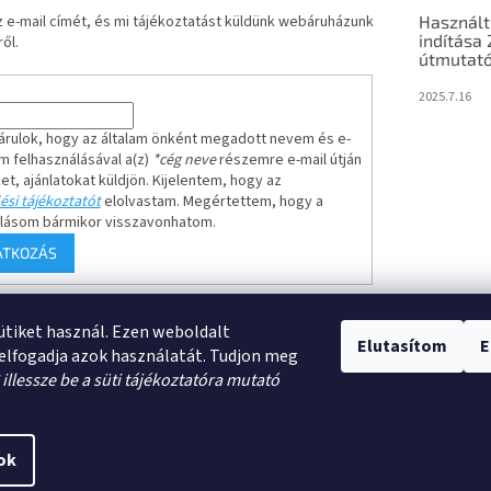
 e-mail címét, és mi tájékoztatást küldünk webáruházunk
Használt
indítása
ől.
útmutató
2025.7.16
árulok, hogy az általam önként megadott nevem és e-
m felhasználásával a(z)
*cég neve
részemre e-mail útján
ket, ajánlatokat küldjön. Kijelentem, hogy az
ési tájékoztatót
elolvastam. Megértettem, hogy a
ulásom bármikor visszavonhatom.
ATKOZÁS
sütiket használ. Ezen weboldalt
rződési feltételek(ÁSZF)
Adatkezelési Tájékoztató
Rendelésem állapota
Elutasítom
E
elfogadja azok használatát. Tudjon meg
*
illessze be a süti tájékoztatóra mutató
ok
kedés
. Minden jog fenntartva.