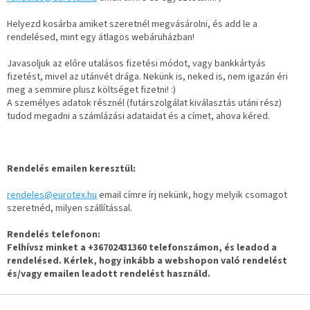
Helyezd kosárba amiket szeretnél megvásárolni, és add le a
rendelésed, mint egy átlagos webáruházban!
Javasoljuk az előre utalásos fizetési módot, vagy bankkártyás
fizetést, mivel az utánvét drága. Nekünk is, neked is, nem igazán éri
meg a semmire plusz költséget fizetni! :)
A személyes adatok résznél (futárszolgálat kiválasztás utáni rész)
tudod megadni a számlázási adataidat és a címet, ahova kéred.
Rendelés emailen keresztül:
rendeles@eurotex.hu
email címre írj nekünk, hogy melyik csomagot
szeretnéd, milyen szállítással.
Rendelés telefonon:
Felhívsz minket a +36702431360 telefonszámon, és leadod a
rendelésed. Kérlek, hogy inkább a webshopon való rendelést
és/vagy emailen leadott rendelést használd.
L