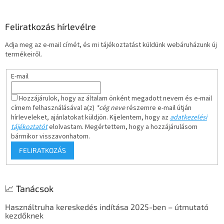
á
b
l
Feliratkozás hírlevélre
é
Adja meg az e-mail címét, és mi tájékoztatást küldünk webáruházunk új
c
termékeiről.
E-mail
Hozzájárulok, hogy az általam önként megadott nevem és e-mail
címem felhasználásával a(z)
*cég neve
részemre e-mail útján
hírleveleket, ajánlatokat küldjön. Kijelentem, hogy az
adatkezelési
tájékoztatót
elolvastam. Megértettem, hogy a hozzájárulásom
bármikor visszavonhatom.
FELIRATKOZÁS
📈 Tanácsok
Használtruha kereskedés indítása 2025-ben – útmutató
kezdőknek