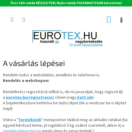
Őszi-téli ruhák KÉSZLETEN | Nyári ruhák FOLYAMATOSAN készleten!
Ugrás
a
KOSÁR
fő
tartalomhoz
A vásárlás lépései
Rendelni tudsz a weboldalon, emailben és telefonon is.
Rendelés a webshopon:
Rendelhetsz regisztráció nélkül is, de mi javasoljuk, hogy regisztrálj
a
eurotex.hu/regisztracio/
címen (vagy
katt ide
)
A bejelentkezésre kattintva be tudsz lépni (de a rendszer be is léptet
majd)
Utána a "
Termékeink
" menüponton találod meg az aktuális ruhákat (ha
egyedi kérésed lenne, pl rugdalózó 5 kg zsákot szeretnél, akkor írj a
rendeles@eurotex.hu
email címre és egyeztetünk! )