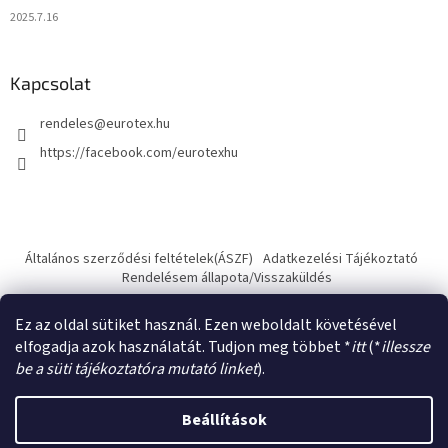
2025.7.16
Kapcsolat
rendeles
@
eurotex.hu
https://facebook.com/eurotexhu
Általános szerződési feltételek(ÁSZF)
Adatkezelési Tájékoztató
Rendelésem állapota/Visszaküldés
Ez az oldal sütiket használ. Ezen weboldalt követésével
elfogadja azok használatát. Tudjon meg többet *
itt
(*
illessze
be a süti tájékoztatóra mutató linket
).
Shoptet készítette
Beállítások