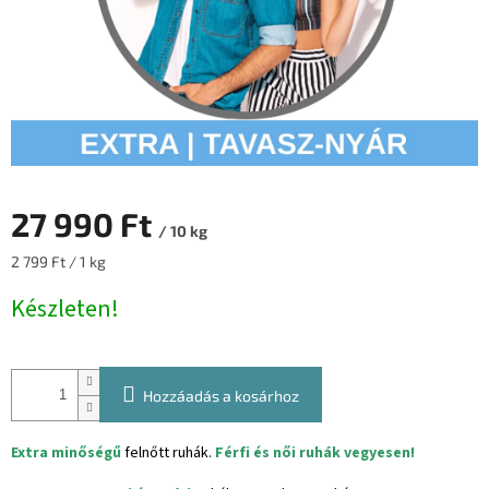
27 990 Ft
/ 10 kg
Egységár:
2 799 Ft / 1 kg
Készleten!
Hozzáadás a kosárhoz
Extra minőségű
felnőtt ruhák.
Férfi és női ruhák vegyesen!