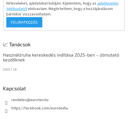
hírleveleket, ajánlatokat küldjön. Kijelentem, hogy az
adatkezelési
tájékoztatót
elolvastam. Megértettem, hogy a hozzájárulásom
bármikor visszavonhatom.
FELIRATKOZÁS
📈 Tanácsok
Használtruha kereskedés indítása 2025-ben – útmutató
kezdőknek
2025.7.16
Kapcsolat
rendeles
@
eurotex.hu
https://facebook.com/eurotexhu