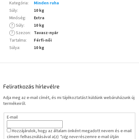
Kategória
:
Minden ruha
Súly
:
10 kg
Minőség
:
Extra
?
Súly
:
10 kg
?
Szezon
:
Tavasz-nyár
Tartalma
:
Férfi-női
Súlya
:
10 kg
L
á
b
l
Feliratkozás hírlevélre
é
Adja meg az e-mail címét, és mi tájékoztatást küldünk webáruházunk új
c
termékeiről.
E-mail
Hozzájárulok, hogy az általam önként megadott nevem és e-mail
címem felhasználásával a(z)
*cég neve
részemre e-mail útján