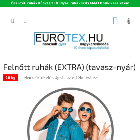
Őszi-téli ruhák KÉSZLETEN | Nyári ruhák FOLYAMATOSAN készleten!
Ugrás
a
KOSÁR
fő
tartalomhoz
Felnőtt ruhák (EXTRA) (tavasz-nyár)
A
Nincs értékelés
Ugrás az értékeléshez
10 kg
termék
átlagos
értékelése
5-
ből
0,0
csillag.