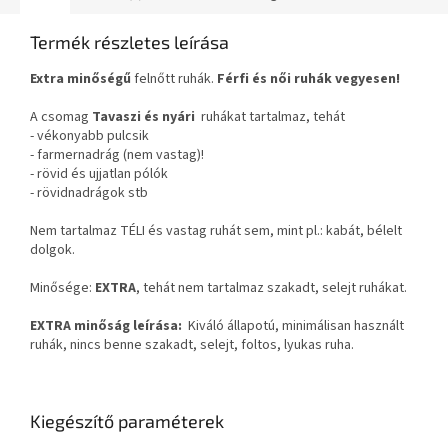
Termék részletes leírása
Extra minőségű
felnőtt ruhák.
Férfi és női ruhák vegyesen!
A csomag
Tavaszi és nyári
ruhákat tartalmaz, tehát
- vékonyabb pulcsik
- farmernadrág (nem vastag)!
- rövid és ujjatlan pólók
- rövidnadrágok stb
Nem tartalmaz TÉLI és vastag ruhát sem, mint pl.: kabát, bélelt
dolgok.
Minősége:
EXTRA
, tehát nem tartalmaz szakadt, selejt ruhákat.
EXTRA minőság leírása:
Kiváló állapotú, minimálisan használt
ruhák, nincs benne szakadt, selejt, foltos, lyukas ruha.
Kiegészítő paraméterek