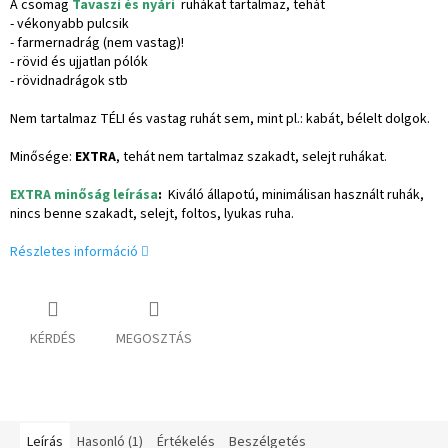
A csomag
Tavaszi és nyári
ruhákat tartalmaz, tehát
- vékonyabb pulcsik
- farmernadrág (nem vastag)!
- rövid és ujjatlan pólók
- rövidnadrágok stb
Nem tartalmaz TÉLI és vastag ruhát sem, mint pl.: kabát, bélelt dolgok.
Minősége:
EXTRA
, tehát nem tartalmaz szakadt, selejt ruhákat.
EXTRA minőság leírása
:
Kiváló állapotú, minimálisan használt ruhák,
nincs benne szakadt, selejt, foltos, lyukas ruha.
Részletes információ
KÉRDÉS
MEGOSZTÁS
Leírás
Hasonló (1)
Értékelés
Beszélgetés