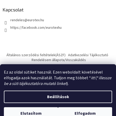
Kapcsolat
rendeles
@
eurotex.hu
https://facebook.com/eurotexhu
Általános szerződési feltételek(ÁSZF)
Adatkezelési Tájékoztató
Rendelésem állapota/Visszaküldés
Ez az oldal sütiket használ. Ezen weboldalt követésével
elfogadja azok használatát. Tudjon meg többet *
itt
(*
illessze
be a süti tájékoztatóra mutató linket
).
Shoptet készítette
Beállítások
Copyright 2026
Eurotex.hu - használtruha nagykereskedés
.
Elutasítom
Elfogadom
Minden jog fenntartva.