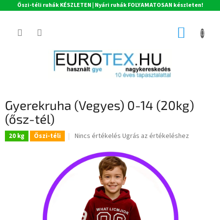
Őszi-téli ruhák KÉSZLETEN | Nyári ruhák FOLYAMATOSAN készleten!
Ugrás
a
KOSÁR
fő
tartalomhoz
Gyerekruha (Vegyes) 0-14 (20kg)
(ősz-tél)
A
Nincs értékelés
Ugrás az értékeléshez
20 kg
Őszi-téli
termék
átlagos
értékelése
5-
ből
0,0
csillag.