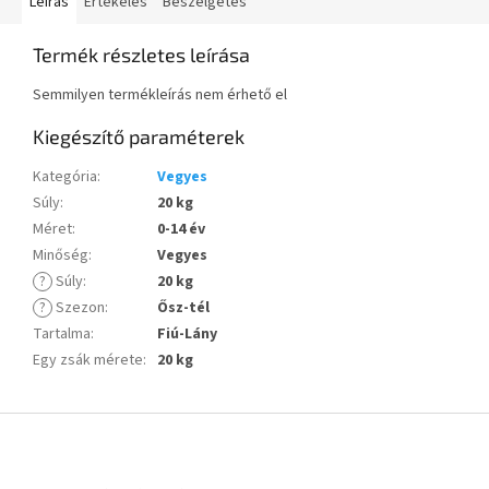
Leírás
Értékelés
Beszélgetés
Termék részletes leírása
Semmilyen termékleírás nem érhető el
Kiegészítő paraméterek
Kategória
:
Vegyes
Súly
:
20 kg
Méret
:
0-14 év
Minőség
:
Vegyes
?
Súly
:
20 kg
?
Szezon
:
Ősz-tél
Tartalma
:
Fiú-Lány
Egy zsák mérete
:
20 kg
L
á
b