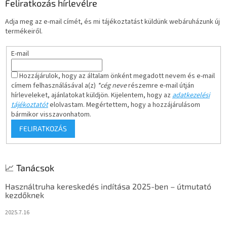
l
Feliratkozás hírlevélre
é
Adja meg az e-mail címét, és mi tájékoztatást küldünk webáruházunk új
c
termékeiről.
E-mail
Hozzájárulok, hogy az általam önként megadott nevem és e-mail
címem felhasználásával a(z)
*cég neve
részemre e-mail útján
hírleveleket, ajánlatokat küldjön. Kijelentem, hogy az
adatkezelési
tájékoztatót
elolvastam. Megértettem, hogy a hozzájárulásom
bármikor visszavonhatom.
FELIRATKOZÁS
📈 Tanácsok
Használtruha kereskedés indítása 2025-ben – útmutató
kezdőknek
2025.7.16