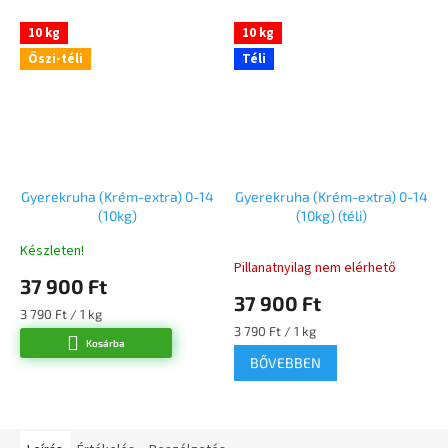
10 kg
10 kg
Őszi-téli
Téli
Gyerekruha (Krém-extra) 0-14
Gyerekruha (Krém-extra) 0-14
(10kg)
(10kg) (téli)
Készleten!
A
Pillanatnyilag nem elérhető
termék
37 900 Ft
átlagos
37 900 Ft
értékelése
Egységár:
3 790 Ft / 1 kg
5-
Egységár:
3 790 Ft / 1 kg
Kosárba
ből
BŐVEBBEN
5,0
csillag.