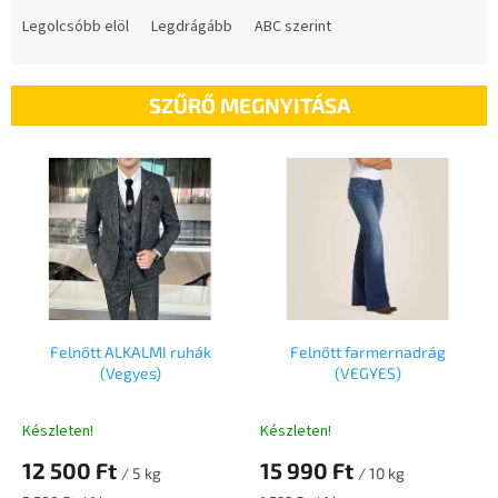
e
Legolcsóbb elöl
Legdrágább
ABC szerint
r
m
é
SZŰRŐ MEGNYITÁSA
k
e
T
k
e
r
r
e
m
n
é
d
k
e
e
z
k
é
l
Felnőtt ALKALMI ruhák
Felnőtt farmernadrág
s
(Vegyes)
(VEGYES)
i
e
s
t
Készleten!
Készleten!
á
12 500 Ft
15 990 Ft
j
/ 5 kg
/ 10 kg