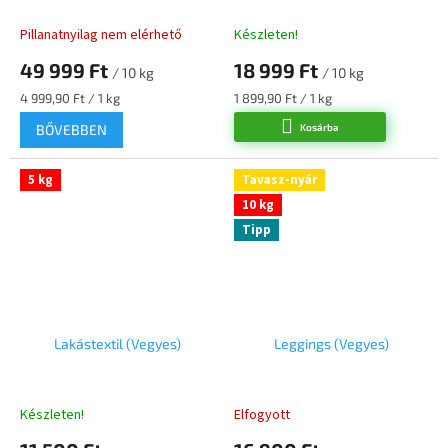
Pillanatnyilag nem elérhető
Készleten!
49 999 Ft
18 999 Ft
/ 10 kg
/ 10 kg
Egységár:
Egységár:
4 999,90 Ft / 1 kg
1 899,90 Ft / 1 kg
BŐVEBBEN
Kosárba
5 kg
Tavasz-nyár
10 kg
Tipp
Lakástextil (Vegyes)
Leggings (Vegyes)
Készleten!
Elfogyott