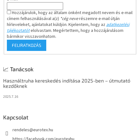
Hozzájárulok, hogy az általam önként megadott nevem és e-mail
címem felhasználásával a(z)
*cég neve
részemre e-mail útján
hírleveleket, ajánlatokat küldjön. Kijelentem, hogy az
adatkezelési
tájékoztatót
elolvastam. Megértettem, hogy a hozzájárulásom
bármikor visszavonhatom.
FELIRATKOZÁS
📈 Tanácsok
Használtruha kereskedés indítása 2025-ben – útmutató
kezdőknek
2025.7.16
Kapcsolat
rendeles
@
eurotex.hu
https://facebook.com/eurotexhu