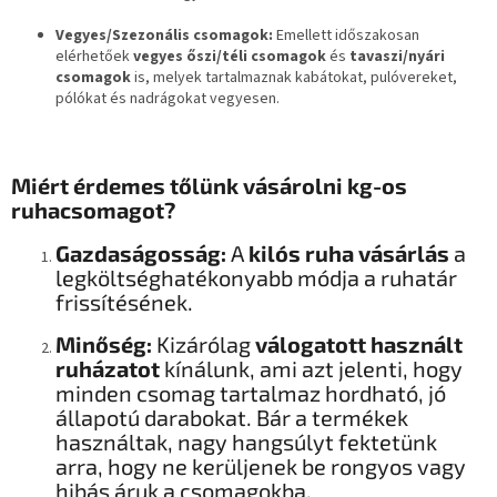
Vegyes/Szezonális csomagok:
Emellett időszakosan
elérhetőek
vegyes őszi/téli csomagok
és
tavaszi/nyári
csomagok
is, melyek tartalmaznak kabátokat, pulóvereket,
pólókat és nadrágokat vegyesen.
Miért érdemes tőlünk vásárolni kg-os
ruhacsomagot?
Gazdaságosság:
A
kilós ruha vásárlás
a
legköltséghatékonyabb módja a ruhatár
frissítésének.
Minőség:
Kizárólag
válogatott használt
ruházatot
kínálunk, ami azt jelenti, hogy
minden csomag tartalmaz hordható, jó
állapotú darabokat. Bár a termékek
használtak, nagy hangsúlyt fektetünk
arra, hogy ne kerüljenek be rongyos vagy
hibás áruk a csomagokba.