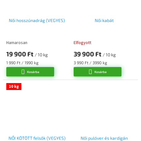
Női hosszúnadrág (VEGYES)
Női kabát
Hamarosan
Elfogyott
19 900 Ft
39 900 Ft
/ 10 kg
/ 10 kg
Egységár:
Egységár:
1 990 Ft / 1990 kg
3 990 Ft / 3990 kg
Kosárba
Kosárba
10 kg
NŐI KÖTÖTT felsők (VEGYES)
Női pulóver és kardigán