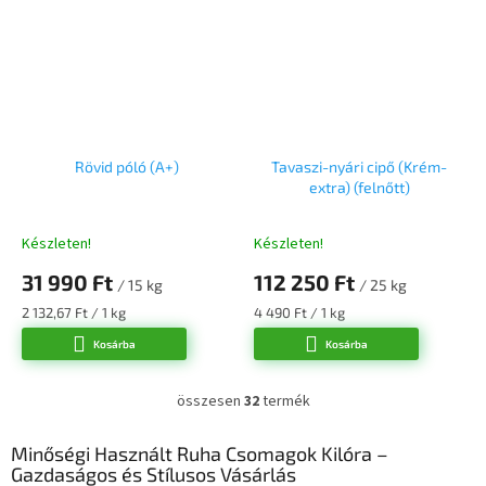
Rövid póló (A+)
Tavaszi-nyári cipő (Krém-
extra) (felnőtt)
Készleten!
Készleten!
31 990 Ft
112 250 Ft
/ 15 kg
/ 25 kg
Egységár:
Egységár:
2 132,67 Ft / 1 kg
4 490 Ft / 1 kg
Kosárba
Kosárba
összesen
32
termék
L
i
s
Minőségi Használt Ruha Csomagok Kilóra –
t
Gazdaságos és Stílusos Vásárlás