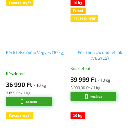
Tavasz-nyár
10 kg
Friss!
Tavasz-nyár
Férfi felső/póló Vegyes (10 kg)
Férfi hosszú ujjú felsők
(VEGYES)
Készleten!
A
Készleten!
termék
39 999 Ft
/ 10 kg
átlagos
36 990 Ft
/ 10 kg
értékelése
Egységár:
3 999,90 Ft / 1 kg
5-
Egységár:
3 699 Ft / 1 kg
Kosárba
ből
Kosárba
5,0
csillag.
Tavasz-nyár
10 kg