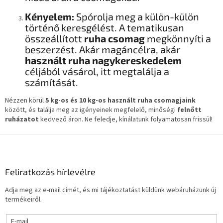
Kényelem:
Spórolja meg a külön-külön
történő keresgélést. A tematikusan
összeállított
ruha csomag
megkönnyíti a
beszerzést. Akár magáncélra, akár
használt ruha nagykereskedelem
céljából vásárol, itt megtalálja a
számítását.
Nézzen körül
5 kg-os és 10 kg-os használt ruha csomagjaink
között, és találja meg az igényeinek megfelelő, minőségi
felnőtt
ruházatot
kedvező áron. Ne feledje, kínálatunk folyamatosan frissül!
L
á
b
l
Feliratkozás hírlevélre
é
Adja meg az e-mail címét, és mi tájékoztatást küldünk webáruházunk új
c
termékeiről.
E-mail