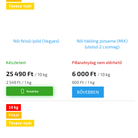
Tavasz-nyár
Női felső/póló (Vegyes)
Női hálóing pizsama (MIX)
(utolsó 2 csomag)
Készleten!
Pillanatnyilag nem elérhető
25 490 Ft
6 000 Ft
/ 10 kg
/ 10 kg
Egységár:
Egységár:
2 549 Ft / 1 kg
600 Ft / 1 kg
Kosárba
BŐVEBBEN
10 kg
Friss!
Tavasz-nyár