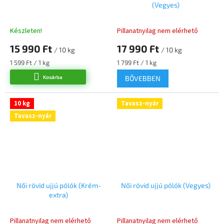
(Vegyes)
Készleten!
Pillanatnyilag nem elérhető
15 990 Ft
17 990 Ft
/ 10 kg
/ 10 kg
Egységár:
Egységár:
1 599 Ft / 1 kg
1 799 Ft / 1 kg
Kosárba
BŐVEBBEN
10 kg
Tavasz-nyár
Tavasz-nyár
Női rövid ujjú pólók (Krém-
Női rövid ujjú pólók (Vegyes)
extra)
Pillanatnyilag nem elérhető
Pillanatnyilag nem elérhető