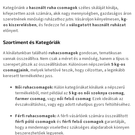
a
i
Kategóriánk a
használt ruha csomagok
széles skáláját kínálja,
r
kifejezetten azok számára, akik nagy mennyiségben, gazdaságos áron
á
szeretnének minőségi ruházathoz jutni. Vásároljon kényelmesen,
kg-
n
os kiszerelésben
, és fedezze fel a
válogatott használt ruházat
y
előnyeit.
í
t
Szortiment és Kategóriák
á
A kínálatunkban található
ruhacsomagok
s
gondosan, tematikusan
vannak összeállítva. Nem csak a méret és a minőség, hanem a típus is
e
szerepet játszik az összeállításban. Különösen népszerűek
l
5 kg-os
csomagjaink
, melyek lehetővé teszik, hogy célzottan, a leginkább
e
keresett termékekhez juss.
m
e
Női ruhacsomagok:
Külön kategóriákat kínálunk a népszerű
i
termékekből, mint például az
5 kg-os női szoknya csomag
,
farmer csomag
, vagy
női felső csomag
. Ezek ideálisak az
évszakváltáshoz, vagy egy adott ruhatípus gyors feltöltéséhez.
Férfi ruhacsomagok:
A férfi vásárlóink számára összeállított
férfi póló csomagok
és
férfi felső csomagok
garantálják,
hogy a mindennapi viselethez szükséges alapdarabok könnyen
beszerezhetőek legyenek.