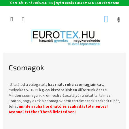
Őszi-téli ruhák KÉSZLETEN | Nyári ruhák FOLYAMATOSAN készleten!
Ugrás
a
KOSÁR
fő
tartalomhoz
Csomagok
Itt találod a válogatott
használt ruha csomagjainkat
,
melyeket 5-10-15
kg-os kiszerelésben
állítottunk össze.
Minden csomagunk krém-extra-1osztályú ruhákat tartalmaz.
Fontos, hogy ezek a csomagok sem tartalmaznak szakadt ruhát,
tehát
minden ruha hordható és szakadástól mentes!
Azonnal értékesíthető üzletedben!
T