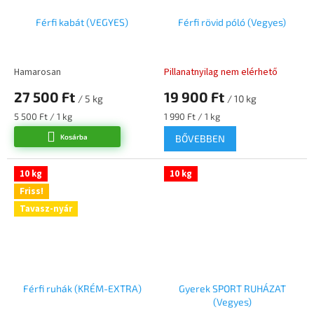
Férfi kabát (VEGYES)
Férfi rövid póló (Vegyes)
Hamarosan
Pillanatnyilag nem elérhető
27 500 Ft
19 900 Ft
/ 5 kg
/ 10 kg
Egységár:
Egységár:
5 500 Ft / 1 kg
1 990 Ft / 1 kg
Kosárba
BŐVEBBEN
10 kg
10 kg
Friss!
Tavasz-nyár
Férfi ruhák (KRÉM-EXTRA)
Gyerek SPORT RUHÁZAT
(Vegyes)