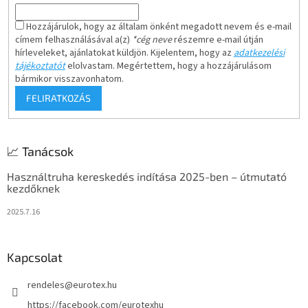
Hozzájárulok, hogy az általam önként megadott nevem és e-mail
címem felhasználásával a(z)
*cég neve
részemre e-mail útján
hírleveleket, ajánlatokat küldjön. Kijelentem, hogy az
adatkezelési
tájékoztatót
elolvastam. Megértettem, hogy a hozzájárulásom
bármikor visszavonhatom.
FELIRATKOZÁS
📈 Tanácsok
Használtruha kereskedés indítása 2025-ben – útmutató
kezdőknek
2025.7.16
Kapcsolat
rendeles
@
eurotex.hu
https://facebook.com/eurotexhu