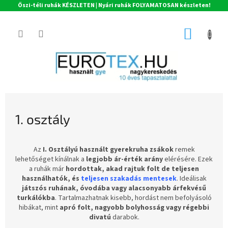
Őszi-téli ruhák KÉSZLETEN | Nyári ruhák FOLYAMATOSAN készleten!
Ugrás
a
KOSÁR
fő
tartalomhoz
1. osztály
Az
I. Osztályú használt gyerekruha zsákok
remek
lehetőséget kínálnak a
legjobb ár-érték arány
elérésére. Ezek
a ruhák már
hordottak, akad rajtuk folt de teljesen
használhatók, és
teljesen szakadás mentesek
. Ideálisak
játszós ruhának, óvodába vagy alacsonyabb árfekvésű
turkálókba
. Tartalmazhatnak kisebb, hordást nem befolyásoló
hibákat, mint
apró folt, nagyobb bolyhosság vagy régebbi
divatú
darabok.