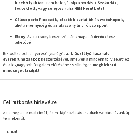
kisebb lyuk
(ami nem befolyásolja a hordást).
Szakadás,
festékfolt, vagy selejtes ruha NEM kerül bele!
Célcsoport:
Piacozók, olcsóbb turkálók
és
webshopok
,
ahol a
mennyiség és az alacsony ár
a fő szempont.
Előny:
Az alacsony beszerzési ár kimagasló
árrést
tesz
lehetővé.
Biztosítsa boltja nyereségességét az
I. Osztályú használt
gyerekruha zsákok
beszerzésével, amelyek a mindennapi viselethez
és a legnagyobb forgalom eléréséhez szükséges
megbízható
minőséget
kínálják!
L
á
b
l
Feliratkozás hírlevélre
é
Adja meg az e-mail címét, és mi tájékoztatást küldünk webáruházunk új
c
termékeiről.
E-mail