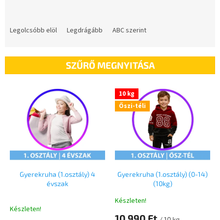
T
e
Legolcsóbb elöl
Legdrágább
ABC szerint
r
m
é
SZŰRŐ MEGNYITÁSA
k
e
T
k
10 kg
e
r
Őszi-téli
r
e
m
n
é
d
k
e
e
z
k
é
l
Gyerekruha (1.osztály) 4
Gyerekruha (1.osztály) (0-14)
s
évszak
(10kg)
i
e
s
Készleten!
A
t
Készleten!
termék
10 990 Ft
á
/ 10 kg