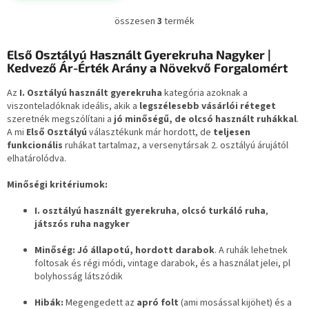
5,0
csillag.
összesen
3
termék
L
i
s
Első Osztályú Használt Gyerekruha Nagyker |
t
Kedvező Ár-Érték Arány a Növekvő Forgalomért
a
i
Az
I. Osztályú használt gyerekruha
kategória azoknak a
r
viszonteladóknak ideális, akik a
legszélesebb vásárlói réteget
á
szeretnék megszólítani a
jó minőségű, de olcsó használt ruhákkal
.
n
A mi
Első Osztályú
választékunk már hordott, de
teljesen
y
funkcionális
ruhákat tartalmaz, a versenytársak 2. osztályú árujától
í
elhatárolódva.
t
á
Minőségi kritériumok:
s
e
I. osztályú használt gyerekruha
,
olcsó turkáló ruha
,
l
játszós ruha nagyker
e
m
Minőség:
Jó állapotú, hordott darabok
. A ruhák lehetnek
e
foltosak és régi módi, vintage darabok, és a használat jelei, pl
i
bolyhosság látszódik
Hibák:
Megengedett az
apró folt
(ami mosással kijöhet) és a