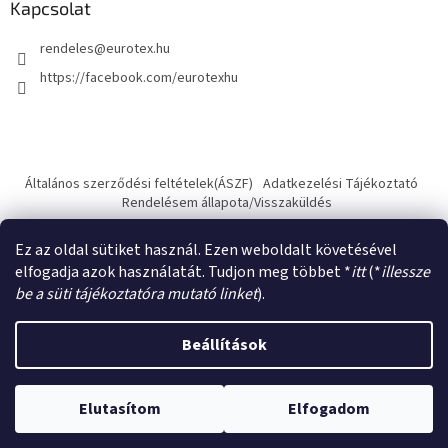
Kapcsolat
rendeles
@
eurotex.hu
https://facebook.com/eurotexhu
Általános szerződési feltételek(ÁSZF)
Adatkezelési Tájékoztató
Rendelésem állapota/Visszaküldés
Ez az oldal sütiket használ. Ezen weboldalt követésével
elfogadja azok használatát. Tudjon meg többet *
itt
(*
illessze
be a süti tájékoztatóra mutató linket
).
Shoptet készítette
Beállítások
Copyright 2026
Eurotex.hu - használtruha nagykereskedés
.
Elutasítom
Elfogadom
Minden jog fenntartva.