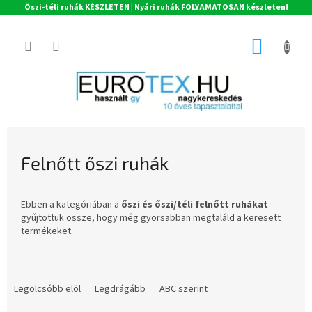
Őszi-téli ruhák KÉSZLETEN | Nyári ruhák FOLYAMATOSAN készleten!
Ugrás
a
KOSÁR
fő
tartalomhoz
Felnőtt őszi ruhák
Ebben a kategóriában a
őszi és őszi/téli felnőtt ruhákat
gyűjtöttük össze, hogy még gyorsabban megtaláld a keresett
termékeket.
T
e
Legolcsóbb elöl
Legdrágább
ABC szerint
r