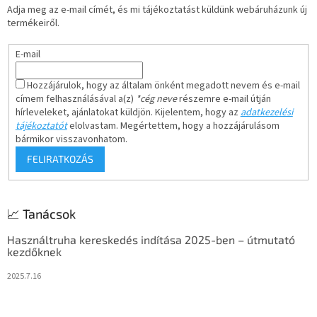
á
Adja meg az e-mail címét, és mi tájékoztatást küldünk webáruházunk új
c
n
termékeiről.
y
í
E-mail
t
á
s
Hozzájárulok, hogy az általam önként megadott nevem és e-mail
e
címem felhasználásával a(z)
*cég neve
részemre e-mail útján
l
hírleveleket, ajánlatokat küldjön. Kijelentem, hogy az
adatkezelési
e
tájékoztatót
elolvastam. Megértettem, hogy a hozzájárulásom
m
bármikor visszavonhatom.
e
FELIRATKOZÁS
i
📈 Tanácsok
Használtruha kereskedés indítása 2025-ben – útmutató
kezdőknek
2025.7.16