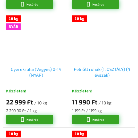
Kosárba
Kosárba
10 kg
10 kg
NYÁR
Gyerekruha (Vegyes) 0-14
Felnőtt ruhák (1. OSZTÁLY) (4
(NYÁR)
évszak)
Készleten!
Készleten!
22 999 Ft
11 990 Ft
/ 10 kg
/ 10 kg
Egységár:
Egységár:
2 299,90 Ft / 1 kg
1 199 Ft / 1199 kg
Kosárba
Kosárba
10 kg
10 kg