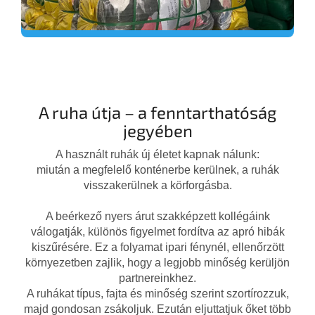
A ruha útja – a fenntarthatóság
jegyében
A használt ruhák új életet kapnak nálunk:
miután a megfelelő konténerbe kerülnek, a ruhák
visszakerülnek a körforgásba.
A beérkező nyers árut szakképzett kollégáink
válogatják, különös figyelmet fordítva az apró hibák
kiszűrésére. Ez a folyamat ipari fénynél, ellenőrzött
környezetben zajlik, hogy a legjobb minőség kerüljön
partnereinkhez.
A ruhákat típus, fajta és minőség szerint szortírozzuk,
majd gondosan zsákoljuk. Ezután eljuttatjuk őket több