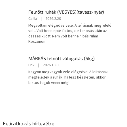
5
csillag.
Felnőtt ruhák (VEGYES)(tavasz-nyár)
A
Csilla
|
2026.2.20
termék
Megvoltam elégedve vele. A leírásnak megfelelő
értékelése
volt. Volt benne pár foltos, de 1 mosás után az
5-
összes kijött. Nem volt benne hibás ruha!
ből
Köszönöm
5
csillag.
MÁRKÁS felnőtt válogatás (5kg)
A
Erik
|
2026.1.30
termék
Nagyon megvagyok vele elégedve! A leírásnak
értékelése
megfeleltek a ruhák, ha lesz készleten, akkor
5-
biztos fogok venni még!
ből
5
csillag.
L
á
b
l
Feliratkozás hírlevélre