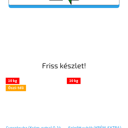
Friss készlet!
10 kg
10 kg
Őszi-téli
Gyerekruha (Krém-extra) 0-14
Felnőtt ruhák (KRÉM-EXTRA)