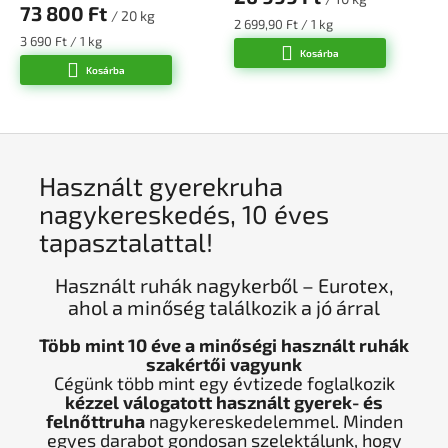
átlagos
73 800 Ft
/ 20 kg
értékelése
Egységár:
2 699,90 Ft / 1 kg
5-
Egységár:
3 690 Ft / 1 kg
Kosárba
ből
Kosárba
5,0
csillag.
Használt gyerekruha
nagykereskedés, 10 éves
tapasztalattal!
Használt ruhák nagykerből – Eurotex,
ahol a minőség találkozik a jó árral
Több mint 10 éve a minőségi használt ruhák
szakértői vagyunk
Cégünk több mint egy évtizede foglalkozik
kézzel válogatott használt gyerek- és
felnőttruha
nagykereskedelemmel. Minden
egyes darabot gondosan szelektálunk, hogy