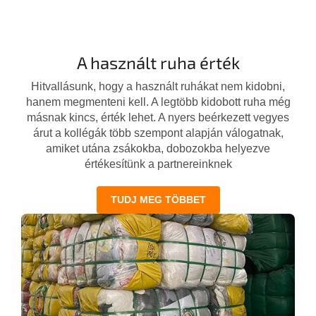
A használt ruha érték
Hitvallásunk, hogy a használt ruhákat nem kidobni,
hanem megmenteni kell. A legtöbb kidobott ruha még
másnak kincs, érték lehet. A nyers beérkezett vegyes
árut a kollégák több szempont alapján válogatnak,
amiket utána zsákokba, dobozokba helyezve
értékesítünk a partnereinknek
TUDJ MEG TÖBBET