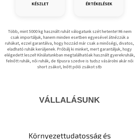
KÉSZLET
ÉRTÉKELÉSEK
Több, mint 5000 kg használt ruhát válogatunk szét hetente! Mi nem
csak importáljuk, hanem minden esetben egyesével átnézzük a
ruhákat, ezzel garantálva, hogy hozzád már csak a minőségi, divatos,
eladható ruhák kerüljenek. Próbálj ki minket, mert garantáljuk, hogy
elégedett leszel! Kínálatunkban megtalálhatóak használt gyerekruhák,
felnőtt ruhák, női ruhák, de típusra szedve is tudsz vásárolni akár női
short zsákot, lnőtt póló zsákot stb
VÁLLALÁSUNK
Környezettudatosság és