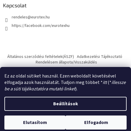
Kapcsolat
rendeles
@
eurotex.hu
https://facebook.com/eurotexhu
Általános szerződési feltételek(ÁSZF)
Adatkezelési Tájékoztató
Rendelésem állapota/Visszaküldés
Ez az oldal sütiket használ. Ezen weboldalt követésével
elfogadja azok használatát. Tudjon meg többet *
itt
(*
illessze
be a süti tájékoztatóra mutató linket
).
Shoptet készítette
Beállítások
Copyright 2026
Eurotex.hu - használtruha nagykereskedés
.
Elutasítom
Elfogadom
Minden jog fenntartva.