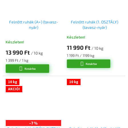
Felnőtt ruhák (A+) (tavasz-
Felnőtt ruhák (1. OSZTÁLY)
nyár)
(tavasz-nyár)
Készleten!
A
Készleten!
termék
11 990 Ft
/ 10 kg
átlagos
13 990 Ft
/ 10 kg
értékelése
Egységár:
1 199 Ft / 1199 kg
5-
Egységár:
1 399 Ft / 1 kg
Kosárba
ből
Kosárba
5,0
csillag.
10 kg
10 kg
AKCIÓ!
–7 %