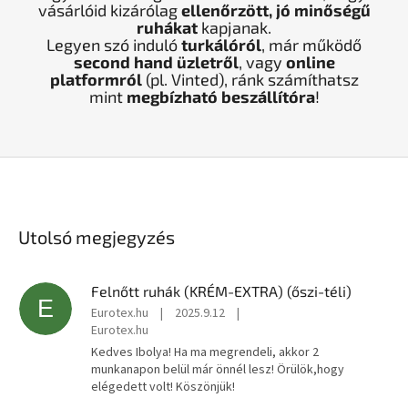
vásárlóid kizárólag
ellenőrzött, jó minőségű
ruhákat
kapjanak.
Legyen szó induló
turkálóról
, már működő
second hand üzletről
, vagy
online
platformról
(pl. Vinted), ránk számíthatsz
mint
megbízható beszállítóra
!
Utolsó megjegyzés
Felnőtt ruhák (KRÉM-EXTRA) (őszi-téli)
E
Eurotex.hu
|
2025.9.12
|
Eurotex.hu
Kedves Ibolya! Ha ma megrendeli, akkor 2
munkanapon belül már önnél lesz! Örülök,hogy
elégedett volt! Köszönjük!