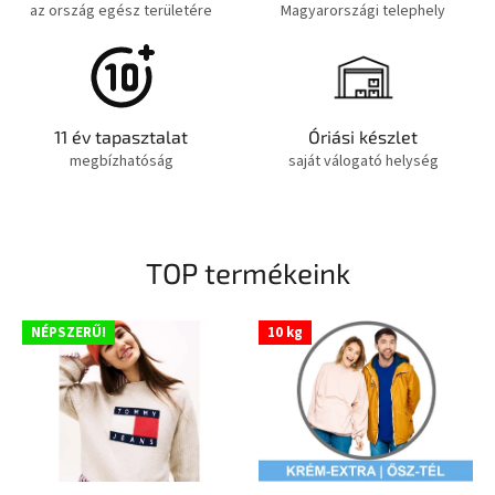
s
az ország egész területére
Magyarországi telephely
k
e
d
é
11 év tapasztalat
Óriási készlet
megbízhatóság
saját válogató helység
s
,
1
0
TOP termékeink
é
v
NÉPSZERŰ!
10 kg
e
s
t
a
p