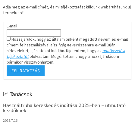
é
Adja meg az e-mail címét, és mi tájékoztatást küldünk webáruházunk új
c
termékeiről.
E-mail
Hozzájárulok, hogy az általam önként megadott nevem és e-mail
címem felhasználásával a(z)
*cég neve
részemre e-mail útján
hírleveleket, ajánlatokat küldjön. Kijelentem, hogy az
adatkezelési
tájékoztatót
elolvastam. Megértettem, hogy a hozzájárulásom
bármikor visszavonhatom.
FELIRATKOZÁS
📈 Tanácsok
Használtruha kereskedés indítása 2025-ben – útmutató
kezdőknek
2025.7.16