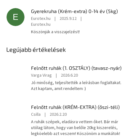
Gyerekruha (Krém-extra) 0-14 év (5kg)
E
Eurotex.hu
|
2025.9.12
|
Eurotex.hu
Köszönjük a visszajelzést!
Legújabb értékelések
Felnőtt ruhák (1. OSZTÁLY) (tavasz-nyár)
A
Varga Virag
|
2026.6.20
termék
Jó minőség, teljesítették a leírásban foglaltakat.
értékelése
Azt kaptam, amit rendeltem :)
5-
ből
5
Felnőtt ruhák (KRÉM-EXTRA) (őszi-téli)
csillag.
A
Csilla
|
2026.2.20
termék
A ruhák szépek, eladásra vettem őket. Bár már
értékelése
utólag látom, hogy van belőle 20kg kiszerelés,
5-
legköelebb azt veszem! Köszönöm a munkátok!
ből