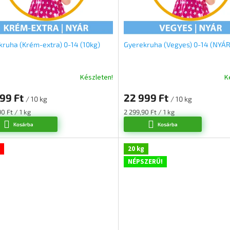
kruha (Krém-extra) 0-14 (10kg)
Gyerekruha (Vegyes) 0-14 (NYÁR
Készleten!
K
99 Ft
22 999 Ft
/ 10 kg
/ 10 kg
ár:
Egységár:
0 Ft / 1 kg
2 299,90 Ft / 1 kg
Kosárba
Kosárba
20 kg
NÉPSZERŰ!