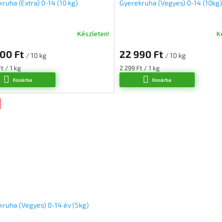
ruha (Extra) 0-14 (10 kg)
Gyerekruha (Vegyes) 0-14 (10kg)
Készleten!
K
A
k
termék
900 Ft
22 990 Ft
s
átlagos
/ 10 kg
/ 10 kg
lése
értékelése
ár:
Egységár:
t / 1 kg
2 299 Ft / 1 kg
5-
Kosárba
Kosárba
ből
5,0
csillag.
ruha (Vegyes) 0-14 év (5kg)