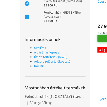
Gyerek téli kabát (Krém-Extra)
Gyerek
39 900 Ft
Felnőtt ruhák (KRÉM-EXTRA)
(tavasz-nyár)
A
34 990 Ft
termé
27 
átlago
értéke
Egység
2 790 F
5-
Információk önnek
ből
5,0
Szállítás
csillag.
5 kg
A vásárlás lépései
Üzleti feltételek (ÁSZF)
Adatkezelési tájékoztató
Rólunk
Mostanában értékelt termékek
Felnőtt ruhák (1. OSZTÁLY) (tavasz-nyár)
Gyerek
Varga Virag
|
A termék értékelése 5-ből 5 csillag.