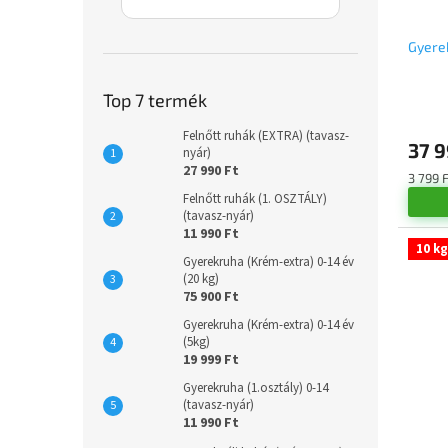
Gyere
Top 7 termék
A
termé
Felnőtt ruhák (EXTRA) (tavasz-
37 9
átlago
nyár)
értéke
27 990 Ft
Egység
3 799 F
5-
Felnőtt ruhák (1. OSZTÁLY)
ből
(tavasz-nyár)
5,0
11 990 Ft
csillag.
10 kg
Gyerekruha (Krém-extra) 0-14 év
(20 kg)
75 900 Ft
Gyerekruha (Krém-extra) 0-14 év
(5kg)
19 999 Ft
Gyerekruha (1.osztály) 0-14
(tavasz-nyár)
11 990 Ft