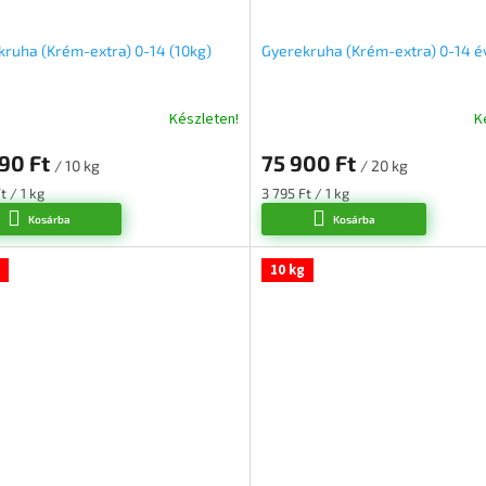
kruha (Krém-extra) 0-14 (10kg)
Gyerekruha (Krém-extra) 0-14 év
Készleten!
K
A
k
termék
90 Ft
75 900 Ft
s
átlagos
/ 10 kg
/ 20 kg
lése
értékelése
ár:
Egységár:
t / 1 kg
3 795 Ft / 1 kg
5-
Kosárba
Kosárba
ből
5,0
csillag.
10 kg