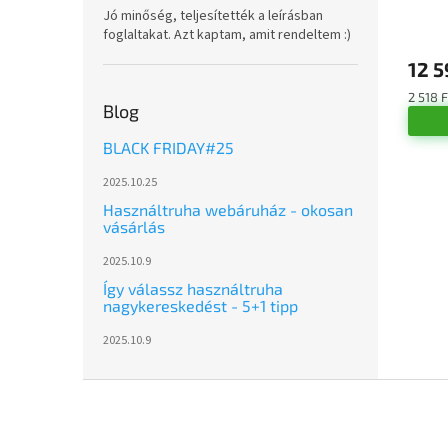
Jó minőség, teljesítették a leírásban
A
foglaltakat. Azt kaptam, amit rendeltem :)
termé
12 5
átlago
értéke
Egység
2 518 F
5-
Blog
ből
5,0
BLACK FRIDAY#25
csillag.
2025.10.25
Használtruha webáruház - okosan
vásárlás
2025.10.9
Így válassz használtruha
nagykereskedést - 5+1 tipp
2025.10.9
L
á
b