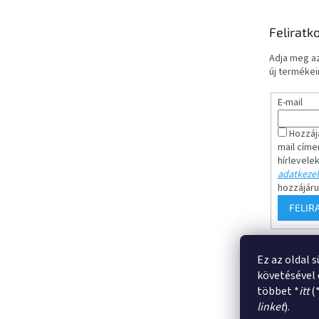
l
é
Feliratk
c
Adja meg az
új termékeir
E-mail
Hozzáj
mail címe
hírlevele
adatkezel
hozzájár
FELIR
Ez az oldal 
Általános sze
követésével 
többet *
itt
(
linket
).