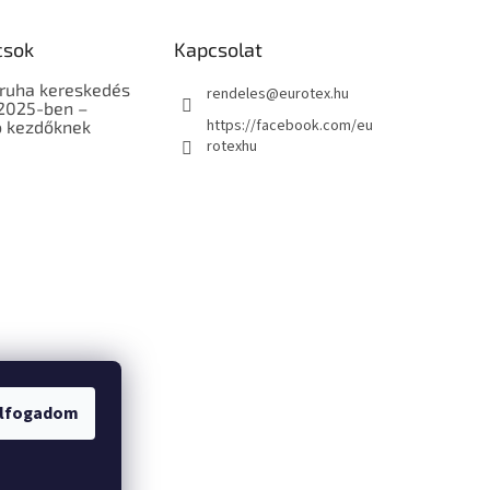
csok
Kapcsolat
ruha kereskedés
rendeles
@
eurotex.hu
 2025-ben –
https://facebook.com/eu
 kezdőknek
rotexhu
/Visszaküldés
lfogadom