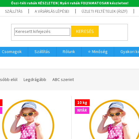
Őszi-téli ruhák KÉSZLETEN | Nyári ruhák FOLYAMATOSAN készleten!
SZÁLLÍTÁS
A VÁSÁRLÁS LÉPÉSEI
ÜZLETI FELTÉTELEK (ÁSZF)
KERESÉS
Csomagok
Szállítás
Rólunk
⭐ Minőség
Gyakori 
sóbb elöl
Legdrágább
ABC szerint
10 kg
NYÁR