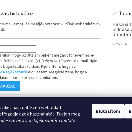
l
e
ozás hírlevélre
📈 Taná
m
e
 e-mail címét, és mi tájékoztatást küldünk webáruházunk
Használt
i
indítása
ől.
útmutató
2025.7.16
árulok, hogy az általam önként megadott nevem és e-
m felhasználásával a(z)
*cég neve
részemre e-mail útján
ket, ajánlatokat küldjön. Kijelentem, hogy az
ési tájékoztatót
elolvastam. Megértettem, hogy a
ulásom bármikor visszavonhatom.
ATKOZÁS
sütiket használ. Ezen weboldalt
rződési feltételek(ÁSZF)
Adatkezelési Tájékoztató
Rendelésem állapota
Elutasítom
E
elfogadja azok használatát. Tudjon meg
*
illessze be a süti tájékoztatóra mutató