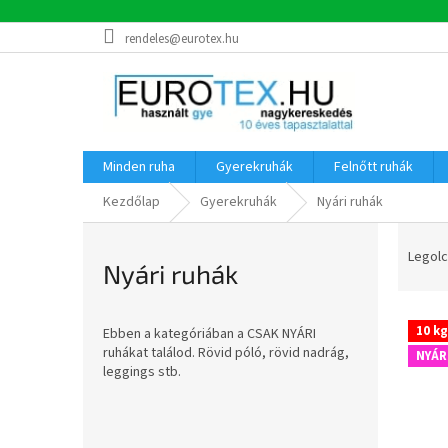
Ugrás
rendeles@eurotex.hu
a
fő
tartalomhoz
Minden ruha
Gyerekruhák
Felnőtt ruhák
Kezdőlap
Gyerekruhák
Nyári ruhák
T
e
Legolc
Nyári ruhák
r
m
T
é
10 kg
Ebben a kategóriában a CSAK NYÁRI
e
k
ruhákat találod. Rövid póló, rövid nadrág,
NYÁR
r
e
leggings stb.
m
k
é
r
k
O
e