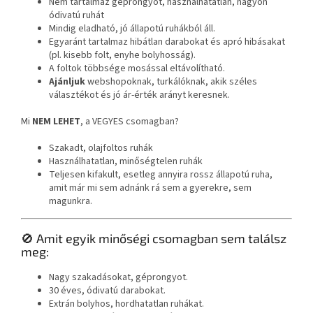
Nem tartalmaz géprongyot, használhatatlan, nagyon
ódivatú ruhát
Mindig eladható, jó állapotú ruhákból áll.
Egyaránt tartalmaz hibátlan darabokat és apró hibásakat
(pl. kisebb folt, enyhe bolyhosság).
A foltok többsége mosással eltávolítható.
Ajánljuk
webshopoknak, turkálóknak, akik széles
választékot és jó ár-érték arányt keresnek.
Mi
NEM LEHET
, a VEGYES csomagban?
Szakadt, olajfoltos ruhák
Használhatatlan, minőségtelen ruhák
Teljesen kifakult, esetleg annyira rossz állapotú ruha,
amit már mi sem adnánk rá sem a gyerekre, sem
magunkra.
🚫 Amit egyik minőségi csomagban sem találsz
meg:
Nagy szakadásokat, géprongyot.
30 éves, ódivatú darabokat.
Extrán bolyhos, hordhatatlan ruhákat.