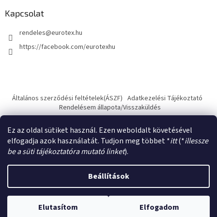
Kapcsolat
rendeles
@
eurotex.hu
https://facebook.com/eurotexhu
Általános szerződési feltételek(ÁSZF)
Adatkezelési Tájékoztató
Rendelésem állapota/Visszaküldés
Ez az oldal sütiket használ. Ezen weboldalt követésével
elfogadja azok használatát. Tudjon meg többet *
itt
(*
illessze
be a süti tájékoztatóra mutató linket
).
Shoptet készítette
Beállítások
Copyright 2026
Eurotex.hu - használtruha nagykereskedés
.
Elutasítom
Elfogadom
Minden jog fenntartva.