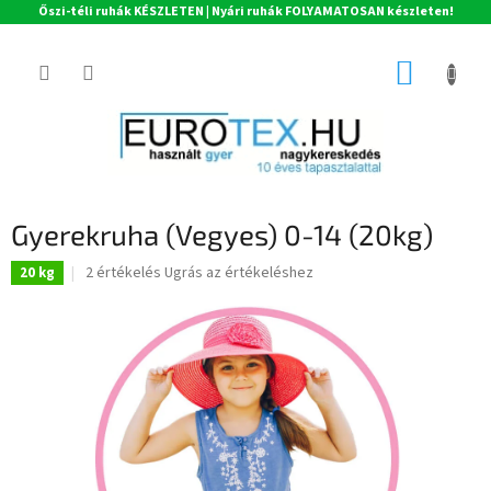
Őszi-téli ruhák KÉSZLETEN | Nyári ruhák FOLYAMATOSAN készleten!
Ugrás
a
KOSÁR
fő
tartalomhoz
Gyerekruha (Vegyes) 0-14 (20kg)
A
2 értékelés
Ugrás az értékeléshez
20 kg
termék
átlagos
értékelése
5-
ből
5,0
csillag.