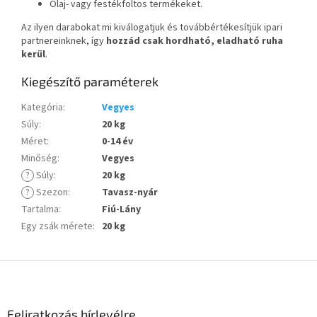
Olaj- vagy festékfoltos termékeket.
Az ilyen darabokat mi kiválogatjuk és továbbértékesítjük ipari
partnereinknek, így
hozzád csak hordható, eladható ruha
kerül
.
Kiegészítő paraméterek
Kategória
:
Vegyes
Súly
:
20 kg
Méret
:
0-14 év
Minőség
:
Vegyes
?
Súly
:
20 kg
?
Szezon
:
Tavasz-nyár
Tartalma
:
Fiú-Lány
Egy zsák mérete
:
20 kg
L
á
b
l
Feliratkozás hírlevélre