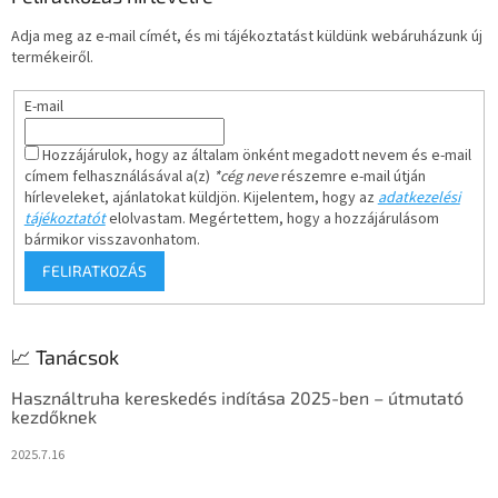
é
Adja meg az e-mail címét, és mi tájékoztatást küldünk webáruházunk új
c
termékeiről.
E-mail
Hozzájárulok, hogy az általam önként megadott nevem és e-mail
címem felhasználásával a(z)
*cég neve
részemre e-mail útján
hírleveleket, ajánlatokat küldjön. Kijelentem, hogy az
adatkezelési
tájékoztatót
elolvastam. Megértettem, hogy a hozzájárulásom
bármikor visszavonhatom.
FELIRATKOZÁS
📈 Tanácsok
Használtruha kereskedés indítása 2025-ben – útmutató
kezdőknek
2025.7.16