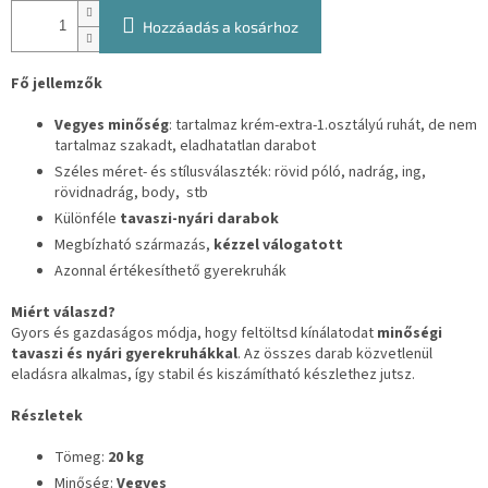
Hozzáadás a kosárhoz
Fő jellemzők
Vegyes minőség
: tartalmaz krém-extra-1.osztályú ruhát, de nem
tartalmaz szakadt, eladhatatlan darabot
Széles méret- és stílusválaszték: rövid póló, nadrág, ing,
rövidnadrág, body, stb
Különféle
tavaszi-nyári darabok
Megbízható származás,
kézzel válogatott
Azonnal értékesíthető gyerekruhák
Miért válaszd?
Gyors és gazdaságos módja, hogy feltöltsd kínálatodat
minőségi
tavaszi és nyári gyerekruhákkal
. Az összes darab közvetlenül
eladásra alkalmas, így stabil és kiszámítható készlethez jutsz.
Részletek
Tömeg:
20 kg
Minőség:
Vegyes