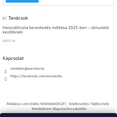
📈 Tanácsok
Használtruha kereskedés indítása 2025-ben – útmutató
kezdőknek
2025.7.16
Kapcsolat
rendeles
@
eurotex.hu
https://facebook.com/eurotexhu
Általános szerződési feltételek(ÁSZF)
Adatkezelési Tájékoztató
Rendelésem állapota/Visszaküldés