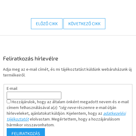
ELŐZŐ CIKK
KÖVETKEZŐ CIKK
L
á
b
l
Feliratkozás hírlevélre
é
Adja meg az e-mail címét, és mi tájékoztatást küldünk webáruházunk új
c
termékeiről.
E-mail
Hozzájárulok, hogy az általam önként megadott nevem és e-mail
címem felhasználásával a(z)
*cég neve
részemre e-mail útján
hírleveleket, ajánlatokat küldjön. Kijelentem, hogy az
adatkezelési
tájékoztatót
elolvastam. Megértettem, hogy a hozzájárulásom
bármikor visszavonhatom.
FELIRATKOZÁS