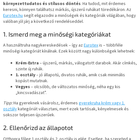
környezettudatos és stílusos döntés
. Ha tudod, mit érdemes
keresni, könnyen találhatsz márkás, újszerű ruhákat töredékáron. Az
Eurotex.hu
segít eligazodni a minőségek és kategóriák világában, hogy
valóban jól járj a következő rendeléseddel.
1. Ismerd meg a minőségi kategóriákat
A használtruha nagykereskedések – így az
Eurotex
is – többféle
minőségi kategóriát kínálnak. Ezek között nagy különbségek lehetnek:
Krém-Extra
– újszerű, márkás, válogatott darabok. Akár címkés,
szinte új ruhák.
1. osztály
– jó állapotú, divatos ruhák, amik csak minimális
kopást mutatnak.
Vegyes
– olcsóbb, de változatos minőség, néha egy kis
„kincsvadászat”.
Tipp:
Ha gyereknek vásárolsz, érdemes
gyerekruha krém vagy 1.
osztály
kategóriát választani, mert ezek tartósak, kényelmesek és
sokszor teljesen újszerűek.
2. Ellenőrizd az állapotot
Otthonra főleg 1.osztály és 2. osztály is elég. Esetleg, ha szereted a