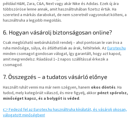
például H&M, Zara, C&A, Next vagy akár Nike és Adidas. Ezek új ára
többszöröse lenne annak, amit használtruhában fizetsz értük. Ha
szereted a márkás darabokat, de nem szeretnél vagyonokat költeni, a
használtruha a legjobb megoldás.
6. Hogyan vásárolj biztonságosan online?
Csak megbízható webáruházból rendelj – ahol pontosan le van írva a
ruha minősége, súlya, és átláthatóak au árak, feltételek. Az
Eurotex.hu
minden csomagot gondosan válogat, így garantált, hogy azt kapod,
amit megrendelsz. Ráadásul 1–2 napos szállítással érkezik a
csomagod.
7. Összegzés – a tudatos vásárló előnye
Használt ruhát venni ma már nem szégyen, hanem
okos döntés
. Ha
tudod, mely kategóriát válaszd, és mire figyelj, akkor
pénzt spórolsz,
minőséget kapsz, és a bolygót is véded
.
👉 Fedezd fel az Eurotex.hu használtruha kínálatát, és vásárolj okosan,
válogatott minőségben!