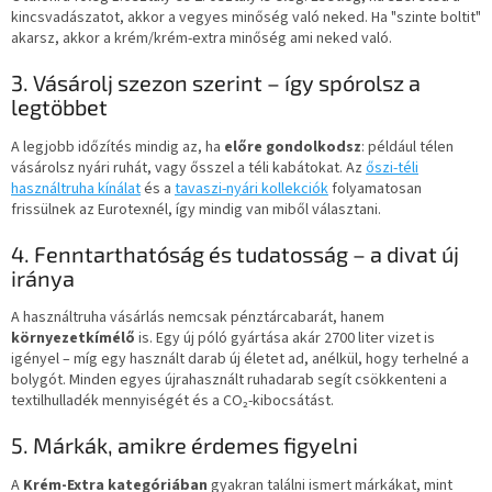
kincsvadászatot, akkor a vegyes minőség való neked. Ha "szinte boltit"
akarsz, akkor a krém/krém-extra minőség ami neked való.
3. Vásárolj szezon szerint – így spórolsz a
legtöbbet
A legjobb időzítés mindig az, ha
előre gondolkodsz
: például télen
vásárolsz nyári ruhát, vagy ősszel a téli kabátokat. Az
őszi-téli
használtruha kínálat
és a
tavaszi-nyári kollekciók
folyamatosan
frissülnek az Eurotexnél, így mindig van miből választani.
4. Fenntarthatóság és tudatosság – a divat új
iránya
A használtruha vásárlás nemcsak pénztárcabarát, hanem
környezetkímélő
is. Egy új póló gyártása akár 2700 liter vizet is
igényel – míg egy használt darab új életet ad, anélkül, hogy terhelné a
bolygót. Minden egyes újrahasznált ruhadarab segít csökkenteni a
textilhulladék mennyiségét és a CO₂-kibocsátást.
5. Márkák, amikre érdemes figyelni
A
Krém-Extra kategóriában
gyakran találni ismert márkákat, mint