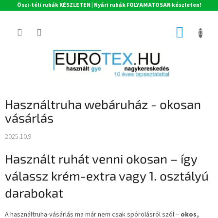
Őszi-téli ruhák KÉSZLETEN | Nyári ruhák FOLYAMATOSAN készleten!
Ugrás
a
KOSÁR
fő
tartalomhoz
Használtruha webáruház - okosan
vásárlás
2025.10.9
Használt ruhát venni okosan – így
válassz krém-extra vagy 1. osztályú
darabokat
A használtruha-vásárlás ma már nem csak spórolásról szól –
okos,