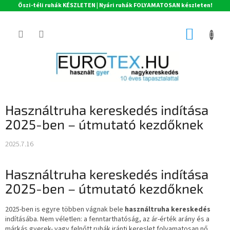
Őszi-téli ruhák KÉSZLETEN | Nyári ruhák FOLYAMATOSAN készleten!
Ugrás
a
KOSÁR
fő
tartalomhoz
Használtruha kereskedés indítása
2025-ben – útmutató kezdőknek
2025.7.16
Használtruha kereskedés indítása
2025-ben – útmutató kezdőknek
2025-ben is egyre többen vágnak bele
használtruha kereskedés
indításába. Nem véletlen: a fenntarthatóság, az ár-érték arány és a
márkás gyerek- vagy felnőtt ruhák iránti kereslet folyamatosan nő.