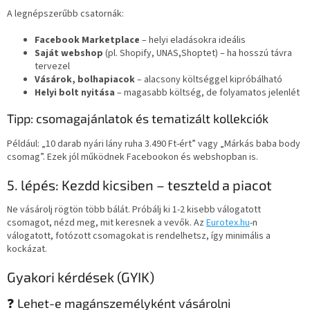
A legnépszerűbb csatornák:
Facebook Marketplace
– helyi eladásokra ideális
Saját webshop
(pl. Shopify, UNAS,Shoptet) – ha hosszú távra
tervezel
Vásárok, bolhapiacok
– alacsony költséggel kipróbálható
Helyi bolt nyitása
– magasabb költség, de folyamatos jelenlét
Tipp: csomagajánlatok és tematizált kollekciók
Például: „10 darab nyári lány ruha 3.490 Ft-ért” vagy „Márkás baba body
csomag”. Ezek jól működnek Facebookon és webshopban is.
5. lépés: Kezdd kicsiben – teszteld a piacot
Ne vásárolj rögtön több bálát. Próbálj ki 1-2 kisebb válogatott
csomagot, nézd meg, mit keresnek a vevők. Az
Eurotex.hu
-n
válogatott, fotózott csomagokat is rendelhetsz, így minimális a
kockázat.
Gyakori kérdések (GYIK)
❓ Lehet-e magánszemélyként vásárolni