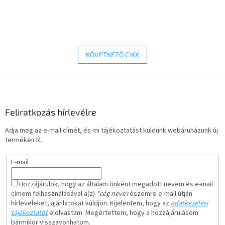
KÖVETKEZŐ CIKK
L
á
b
l
Feliratkozás hírlevélre
é
Adja meg az e-mail címét, és mi tájékoztatást küldünk webáruházunk új
c
termékeiről.
E-mail
Hozzájárulok, hogy az általam önként megadott nevem és e-mail
címem felhasználásával a(z)
*cég neve
részemre e-mail útján
hírleveleket, ajánlatokat küldjön. Kijelentem, hogy az
adatkezelési
tájékoztatót
elolvastam. Megértettem, hogy a hozzájárulásom
bármikor visszavonhatom.