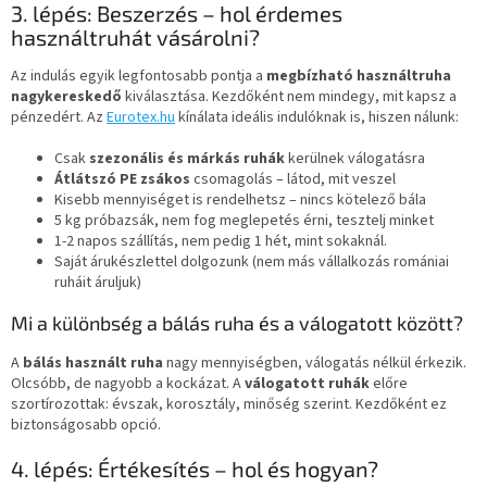
3. lépés: Beszerzés – hol érdemes
használtruhát vásárolni?
Az indulás egyik legfontosabb pontja a
megbízható használtruha
nagykereskedő
kiválasztása. Kezdőként nem mindegy, mit kapsz a
pénzedért. Az
Eurotex.hu
kínálata ideális indulóknak is, hiszen nálunk:
Csak
szezonális és márkás ruhák
kerülnek válogatásra
Átlátszó PE zsákos
csomagolás – látod, mit veszel
Kisebb mennyiséget is rendelhetsz – nincs kötelező bála
5 kg próbazsák, nem fog meglepetés érni, tesztelj minket
1-2 napos szállítás, nem pedig 1 hét, mint sokaknál.
Saját árukészlettel dolgozunk (nem más vállalkozás romániai
ruháit áruljuk)
Mi a különbség a bálás ruha és a válogatott között?
A
bálás használt ruha
nagy mennyiségben, válogatás nélkül érkezik.
Olcsóbb, de nagyobb a kockázat. A
válogatott ruhák
előre
szortírozottak: évszak, korosztály, minőség szerint. Kezdőként ez
biztonságosabb opció.
4. lépés: Értékesítés – hol és hogyan?