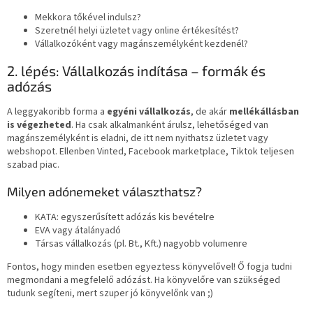
Mekkora tőkével indulsz?
Szeretnél helyi üzletet vagy online értékesítést?
Vállalkozóként vagy magánszemélyként kezdenél?
2. lépés: Vállalkozás indítása – formák és
adózás
A leggyakoribb forma a
egyéni vállalkozás
, de akár
mellékállásban
is végezheted
. Ha csak alkalmanként árulsz, lehetőséged van
magánszemélyként is eladni, de itt nem nyithatsz üzletet vagy
webshopot. Ellenben Vinted, Facebook marketplace, Tiktok teljesen
szabad piac.
Milyen adónemeket választhatsz?
KATA: egyszerűsített adózás kis bevételre
EVA vagy átalányadó
Társas vállalkozás (pl. Bt., Kft.) nagyobb volumenre
Fontos, hogy minden esetben egyeztess könyvelővel! Ő fogja tudni
megmondani a megfelelő adózást. Ha könyvelőre van szükséged
tudunk segíteni, mert szuper jó könyvelőnk van ;)