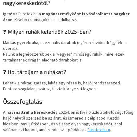
nagykereskedőtől?
Igen! Az Eurotex.hu-n
magánszemélyként is vásárolhatsz nagyker
áron
. Kisebb csomagokkal is indulhatsz.
❓ Milyen ruhák kelendők 2025-ben?
Márkás gyerekruha, szezonális darabok (nyáron rövidnadrág, télen
overall).
Nálunk a legnépszerűbbek a "vegyes" minőségű ruhák, mivel ezek
tartalmaznak drágán eladható darabokat is
❓ Hol tároljam a ruhákat?
Lehet kis raktár, garázs, lakás egy része is, ha jól rendszerezed.
Fontos: szagtalan, száraz, tiszta környezet legyen.
Összefoglalás
A
használtruha kereskedés
2025-ben is kiváló üzleti lehetőség, főleg
ha jó helyről szerzed be az árut, és ismered a célpiacod. Kezdd
kicsiben, tanulj útközben, és válassz olyan nagykereskedőt, ahol
valóban azt kapod, amit rendelsz – például az
Eurotex.hu-n
.