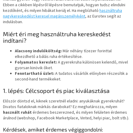
Ebben a cikkben lépésről lépésre bemutatjuk, hogyan tudsz elindulni
kezdőként, és milyen hibákat kerülj el. Ha megbízható
használtruha
nagykereskedést keresel magánszemélyként
, az Eurotex segít az
indulásban.
Miért éri meg használtruha kereskedést
indítani?
Alacsony indulóköltség:
Már néhány tízezer forinttal
elkezdhető a bálás ruha értékesítése.
Folyamatos kereslet:
A gyerekruha különösen kelendő, mivel
gyorsan kinövik őket.
Fenntartható üzlet:
A tudatos vásárlók előnyben részesítik a
second-hand termékeket.
1. lépés: Célcsoport és piac kiválasztása
Először döntsd el, kiknek szeretnél eladni: anyukáknak gyerekruhát?
Divatos fiataloknak márkás darabokat? Ez meghatározza, milyen
használt ruhát
érdemes beszerezned, és milyen felületen érdemes
árulnod (webshop, Facebook Marketplace, Vinted, helyi piac, bolt stb.).
Kérdések, amiket érdemes végiggondolni: