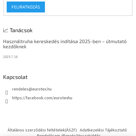
FELIRATKOZÁS
📈 Tanácsok
Használtruha kereskedés indítása 2025-ben – útmutató
kezdőknek
2025.7.16
Kapcsolat
rendeles
@
eurotex.hu
https://facebook.com/eurotexhu
Általános szerződési feltételek(ÁSZF)
Adatkezelési Tájékoztató