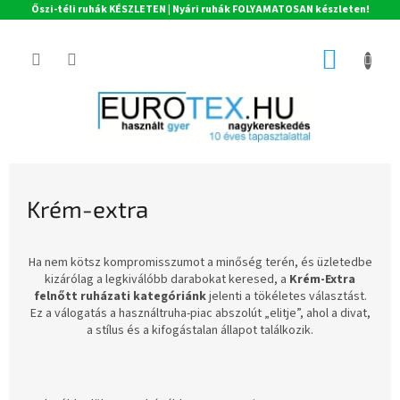
Őszi-téli ruhák KÉSZLETEN | Nyári ruhák FOLYAMATOSAN készleten!
Ugrás
a
KOSÁR
fő
tartalomhoz
Krém-extra
Ha nem kötsz kompromisszumot a minőség terén, és üzletedbe
kizárólag a legkiválóbb darabokat keresed, a
Krém-Extra
felnőtt ruházati kategóriánk
jelenti a tökéletes választást.
Ez a válogatás a használtruha-piac abszolút „elitje”, ahol a divat,
a stílus és a kifogástalan állapot találkozik.
T