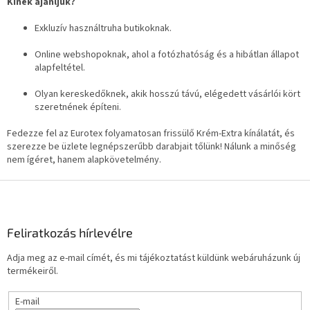
Kinek ajánljuk?
Exkluzív használtruha butikoknak.
Online webshopoknak, ahol a fotózhatóság és a hibátlan állapot
alapfeltétel.
Olyan kereskedőknek, akik hosszú távú, elégedett vásárlói kört
szeretnének építeni.
Fedezze fel az Eurotex folyamatosan frissülő Krém-Extra kínálatát, és
szerezze be üzlete legnépszerűbb darabjait tőlünk! Nálunk a minőség
nem ígéret, hanem alapkövetelmény.
L
á
b
l
Feliratkozás hírlevélre
é
Adja meg az e-mail címét, és mi tájékoztatást küldünk webáruházunk új
c
termékeiről.
E-mail