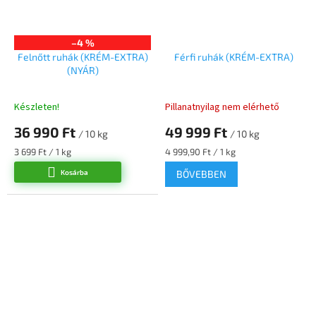
–4 %
Felnőtt ruhák (KRÉM-EXTRA)
Férfi ruhák (KRÉM-EXTRA)
(NYÁR)
Készleten!
Pillanatnyilag nem elérhető
36 990 Ft
49 999 Ft
/ 10 kg
/ 10 kg
Egységár:
Egységár:
3 699 Ft / 1 kg
4 999,90 Ft / 1 kg
Kosárba
BŐVEBBEN