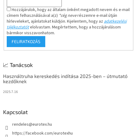
Hozzájárulok, hogy az általam önként megadott nevem és e-mail
címem felhasználásával a(z)
*cég neve
részemre e-mail útján
hírleveleket, ajánlatokat küldjön. Kijelentem, hogy az
adatkezelési
tájékoztatót
elolvastam. Megértettem, hogy a hozzájárulásom
bármikor visszavonhatom.
FELIRATKOZÁS
📈 Tanácsok
Használtruha kereskedés indítása 2025-ben – útmutató
kezdőknek
2025.7.16
Kapcsolat
rendeles
@
eurotex.hu
https://facebook.com/eurotexhu