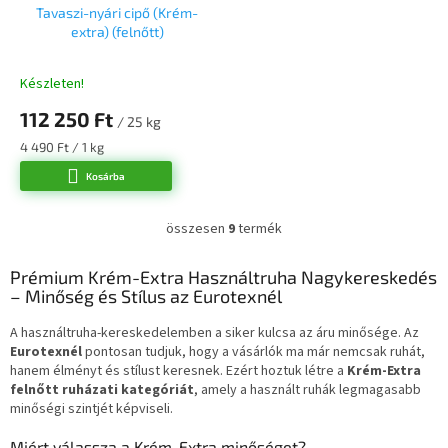
Tavaszi-nyári cipő (Krém-
extra) (felnőtt)
Készleten!
112 250 Ft
/ 25 kg
Egységár:
4 490 Ft / 1 kg
Kosárba
összesen
9
termék
L
i
s
Prémium Krém-Extra Használtruha Nagykereskedés
t
– Minőség és Stílus az Eurotexnél
a
i
A használtruha-kereskedelemben a siker kulcsa az áru minősége. Az
r
Eurotexnél
pontosan tudjuk, hogy a vásárlók ma már nemcsak ruhát,
á
hanem élményt és stílust keresnek. Ezért hoztuk létre a
Krém-Extra
n
felnőtt ruházati kategóriát
, amely a használt ruhák legmagasabb
y
minőségi szintjét képviseli.
í
t
Miért válassza a Krém-Extra minőséget?