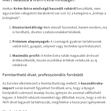
á
Amikor
Krém-Extra minőségű használt ruháról
s
beszélünk, nem
egyszerűen válogatott darabokról van szó. Ez a kategória a „krémje a
e
krémjének”:
l
e
Divatorientáltság:
Nem elavult fazonokat, hanem modern, ma
m
is hordható, divatos szabásvonalakat kínálunk.
e
i
Prémium alapanyagok:
A csomagok gyakran tartalmaznak
valódi bőrt, gyapjút, selymet vagy technikai sportruházatot.
Maximális profit:
A Krém-Extra ruhák magasabb árréssel
értékesíthetők, hiszen esztétikai értékük vetekszik az új
ruhákéval.
Fenntartható divat, professzionális forrásból
Az Eurotex elkötelezett a fenntarthatóság mellett. A
használtruha-
import
során kiemelt figyelmet fordítunk arra, hogy a Nyugat-
Európából származó árualap tiszta, igényes és azonnal vállfázható
legyen. A felnőtt ruházati mixeinket úgy állítottuk össze, hogy a női és
férfi divat legjavát tartalmazzák, megfelelve a hazai piaci igényeknek.