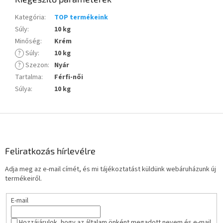
Kategória
:
TOP termékeink
Súly
:
10 kg
Minőség
:
Krém
?
Súly
:
10 kg
?
Szezon
:
Nyár
Tartalma
:
Férfi-női
Súlya
:
10 kg
L
á
b
l
Feliratkozás hírlevélre
é
Adja meg az e-mail címét, és mi tájékoztatást küldünk webáruházunk új
c
termékeiről.
E-mail
Hozzájárulok, hogy az általam önként megadott nevem és e-mail