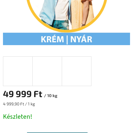
49 999 Ft
/ 10 kg
Egységár:
4 999,90 Ft / 1 kg
Készleten!