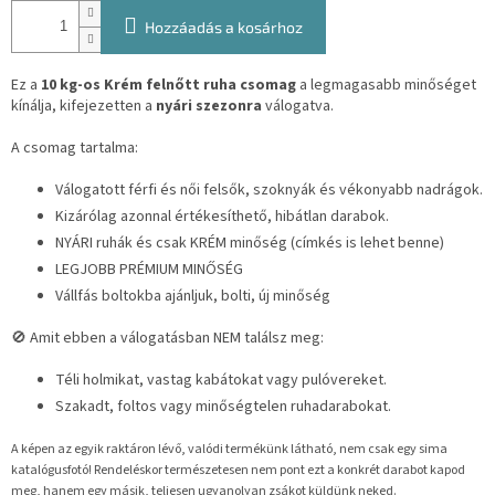
Hozzáadás a kosárhoz
Ez a
10 kg-os Krém felnőtt ruha csomag
a legmagasabb minőséget
kínálja, kifejezetten a
nyári szezonra
válogatva.
A csomag tartalma:
Válogatott férfi és női felsők, szoknyák és vékonyabb nadrágok.
Kizárólag azonnal értékesíthető, hibátlan darabok.
NYÁRI ruhák és csak KRÉM minőség (címkés is lehet benne)
LEGJOBB PRÉMIUM MINŐSÉG
Vállfás boltokba ajánljuk, bolti, új minőség
🚫 Amit ebben a válogatásban NEM találsz meg:
Téli holmikat, vastag kabátokat vagy pulóvereket.
Szakadt, foltos vagy minőségtelen ruhadarabokat.
A képen az egyik raktáron lévő, valódi termékünk látható, nem csak egy sima
katalógusfotó! Rendeléskor természetesen nem pont ezt a konkrét darabot kapod
meg, hanem egy másik, teljesen ugyanolyan zsákot küldünk neked.