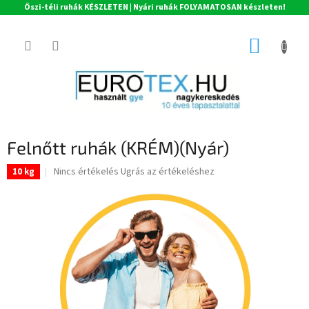
Őszi-téli ruhák KÉSZLETEN | Nyári ruhák FOLYAMATOSAN készleten!
Ugrás
a
KOSÁR
fő
tartalomhoz
Felnőtt ruhák (KRÉM)(Nyár)
A
Nincs értékelés
Ugrás az értékeléshez
10 kg
termék
átlagos
értékelése
5-
ből
0,0
csillag.