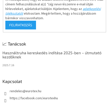
címem felhasználásával a(z)
*cég neve
részemre e-mail útján
hírleveleket, ajánlatokat küldjön. Kijelentem, hogy az
adatkezelési
tájékoztatót
elolvastam. Megértettem, hogy a hozzájárulásom
bármikor visszavonhatom.
FELIRATKOZÁS
📈 Tanácsok
Használtruha kereskedés indítása 2025-ben – útmutató
kezdőknek
2025.7.16
Kapcsolat
rendeles
@
eurotex.hu
https://facebook.com/eurotexhu