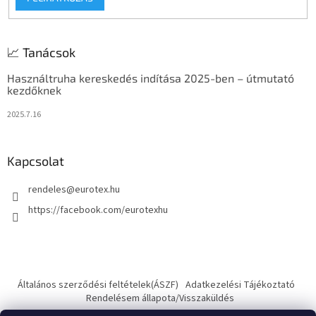
📈 Tanácsok
Használtruha kereskedés indítása 2025-ben – útmutató
kezdőknek
2025.7.16
Kapcsolat
rendeles
@
eurotex.hu
https://facebook.com/eurotexhu
Általános szerződési feltételek(ÁSZF)
Adatkezelési Tájékoztató
Rendelésem állapota/Visszaküldés