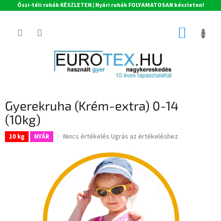
Őszi-téli ruhák KÉSZLETEN | Nyári ruhák FOLYAMATOSAN készleten!
Ugrás
a
KOSÁR
fő
tartalomhoz
Gyerekruha (Krém-extra) 0-14
(10kg)
A
Nincs értékelés
Ugrás az értékeléshez
10 kg
NYÁR
termék
átlagos
értékelése
5-
ből
0,0
csillag.