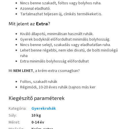
Nincs benne szakadt, foltos vagy bolyhos ruha.
Azonnal eladható.
Tartalmazhat teljesen új, címkés termékeket is.
Mit jelent az
Extra
?
Kiváló állapotú, minimálisan használt ruhák.
Gyerek bodyknál előfordulhat minimális bolyhosság.
Nincs benne selejt, szakadás vagy eladhatatlan ruha.
Lehet benne régebbi, nem idei divatú, de bolti minőségű
ruha
Extra minimális bolyhosság előfordulhat
Mi
NEM LEHET
, a krém-extra csomagban?
Foltos, szakadt ruhák
Régimódi, 10-20 éves ruhák (sajnos más ker
Kiegészítő paraméterek
Kategória
:
Gyerekruhák
Súly
:
10 kg
Méret
:
0-14 év