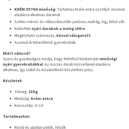
KRÉM-EXTRA minőség:
Tartalmaz Krém-extra osztályt. Azonnal
eladásra alkalmas darabok
Széles méret- és stílusválaszték: pulóver, nadrág, ing, felső stb.
Különféle
nyári darabok a meleg időre
Megbízható származás,
kézzel válogatott
Azonnal értékesíthető gyerekruhák
Miért válaszd?
Gyors és gazdaságos módja, hogy feltöltsd kínálatodat
minőségi
nyári gyerekruhákkal
. Az összes darab közvetlenül eladásra
alkalmas, így stabil és kiszámítható készlethez jutsz.
Részletek
Tömeg:
10 kg
Minőség:
Krém-extra
Korosztály: 0–14
Tartalmazhat:
Rövid és ujjatlan pólók, felsők