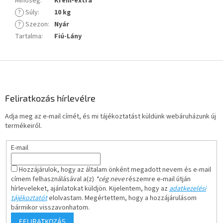
Minőség
:
Krém-extra
?
Súly
:
10 kg
?
Szezon
:
Nyár
Tartalma
:
Fiú-Lány
L
á
b
l
Feliratkozás hírlevélre
é
Adja meg az e-mail címét, és mi tájékoztatást küldünk webáruházunk új
c
termékeiről.
E-mail
Hozzájárulok, hogy az általam önként megadott nevem és e-mail
címem felhasználásával a(z)
*cég neve
részemre e-mail útján
hírleveleket, ajánlatokat küldjön. Kijelentem, hogy az
adatkezelési
tájékoztatót
elolvastam. Megértettem, hogy a hozzájárulásom
bármikor visszavonhatom.
FELIRATKOZÁS