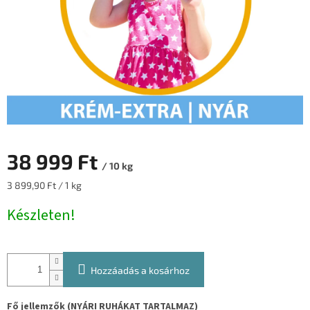
38 999 Ft
/ 10 kg
Egységár:
3 899,90 Ft / 1 kg
Készleten!
Hozzáadás a kosárhoz
Fő jellemzők (NYÁRI RUHÁKAT TARTALMAZ)