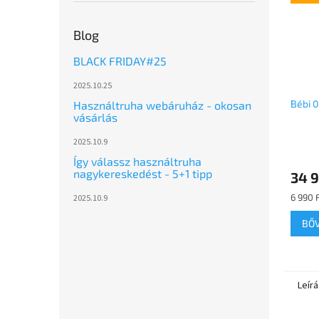
Blog
BLACK FRIDAY#25
2025.10.25
Bébi 
Használtruha webáruház - okosan
vásárlás
2025.10.9
A
Így válassz használtruha
termé
nagykereskedést - 5+1 tipp
34 9
átlago
értéke
Egység
6 990 F
2025.10.9
5-
ből
BŐ
5,0
csillag.
Leírá