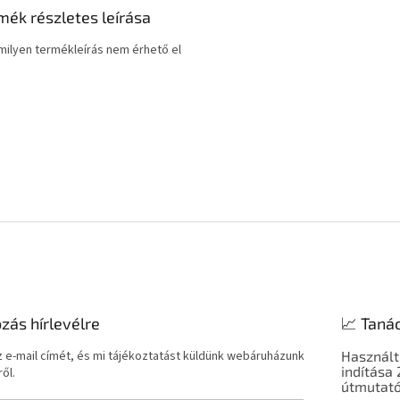
mék részletes leírása
ilyen termékleírás nem érhető el
ozás hírlevélre
📈 Taná
 e-mail címét, és mi tájékoztatást küldünk webáruházunk
Használt
indítása
ől.
útmutató