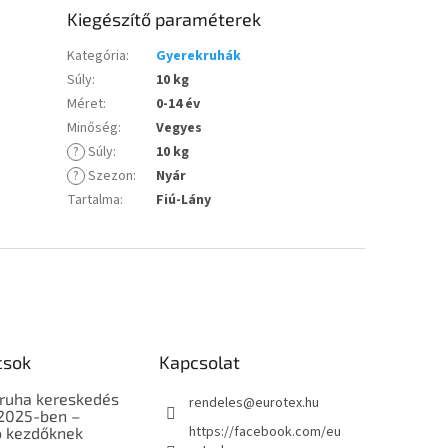
Kiegészítő paraméterek
Kategória
:
Gyerekruhák
Súly
:
10 kg
Méret
:
0-14 év
Minőség
:
Vegyes
?
Súly
:
10 kg
?
Szezon
:
Nyár
Tartalma
:
Fiú-Lány
csok
Kapcsolat
ruha kereskedés
rendeles
@
eurotex.hu
 2025-ben –
https://facebook.com/eu
 kezdőknek