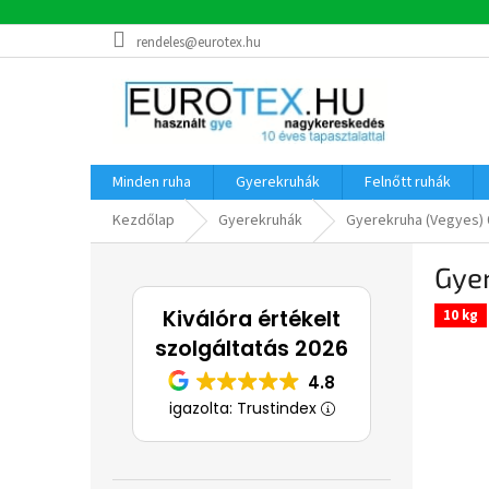
Ugrás
rendeles@eurotex.hu
a
fő
tartalomhoz
Minden ruha
Gyerekruhák
Felnőtt ruhák
Kezdőlap
Gyerekruhák
Gyerekruha (Vegyes) 
O
Gye
l
d
Kiválóra értékelt
10 kg
a
szolgáltatás 2026
l
s
4.8
ó
igazolta: Trustindex
p
a
n