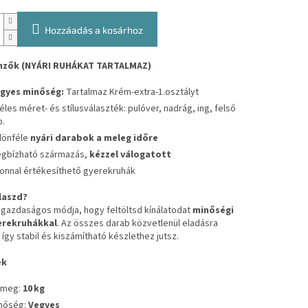
Hozzáadás a kosárhoz
emzők (NYÁRI RUHÁKAT TARTALMAZ)
gyes minőség:
Tartalmaz Krém-extra-1.osztályt
éles méret- és stílusválaszték: pulóver, nadrág, ing, felső
b.
lönféle
nyári darabok a meleg időre
gbízható származás,
kézzel válogatott
onnal értékesíthető gyerekruhák
laszd?
 gazdaságos módja, hogy feltöltsd kínálatodat
minőségi
erekruhákkal
. Az összes darab közvetlenül eladásra
 így stabil és kiszámítható készlethez jutsz.
ek
meg:
10 kg
nőség:
Vegyes