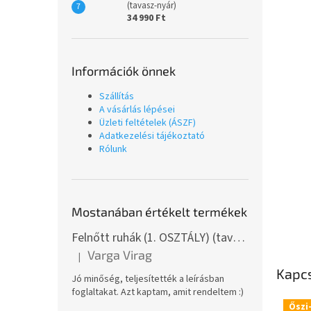
(tavasz-nyár)
34 990 Ft
Információk önnek
Szállítás
A vásárlás lépései
Üzleti feltételek (ÁSZF)
Adatkezelési tájékoztató
Rólunk
Mostanában értékelt termékek
Felnőtt ruhák (1. OSZTÁLY) (tavasz-nyár)
Varga Virag
|
A termék értékelése 5-ből 5 csillag.
Kapc
Jó minőség, teljesítették a leírásban
foglaltakat. Azt kaptam, amit rendeltem :)
Őszi-