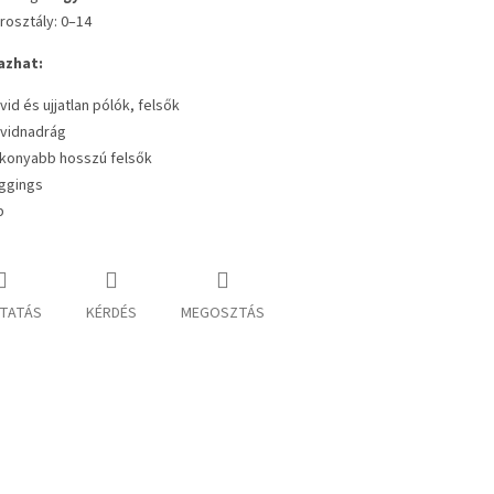
rosztály: 0–14
azhat:
vid és ujjatlan pólók, felsők
vidnadrág
konyabb hosszú felsők
ggings
b
TATÁS
KÉRDÉS
MEGOSZTÁS