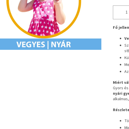
Fő jell
Ve
Sz
st
Kü
Me
Az
Miért vá
Gyors és
nyári gy
alkalmas,
Részlet
Tö
Mi