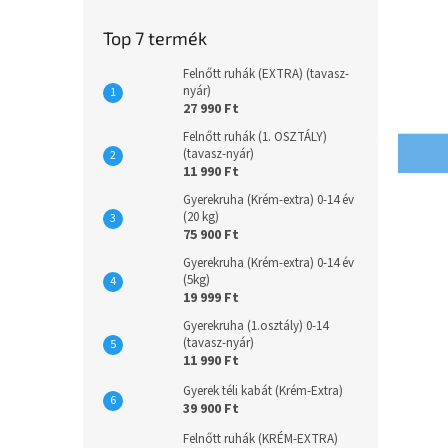
e
l
Top 7 termék
Felnőtt ruhák (EXTRA) (tavasz-
nyár)
27 990 Ft
Felnőtt ruhák (1. OSZTÁLY)
(tavasz-nyár)
11 990 Ft
Gyerekruha (Krém-extra) 0-14 év
(20 kg)
75 900 Ft
Gyerekruha (Krém-extra) 0-14 év
(5kg)
19 999 Ft
Gyerekruha (1.osztály) 0-14
(tavasz-nyár)
11 990 Ft
Gyerek téli kabát (Krém-Extra)
39 900 Ft
Felnőtt ruhák (KRÉM-EXTRA)