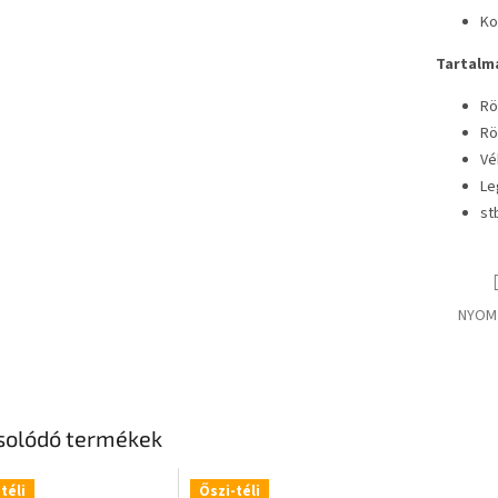
Ko
Tartalm
Rö
Rö
Vé
Le
st
NYOM
solódó termékek
téli
Őszi-téli