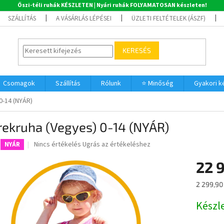
Őszi-téli ruhák KÉSZLETEN | Nyári ruhák FOLYAMATOSAN készleten!
SZÁLLÍTÁS
A VÁSÁRLÁS LÉPÉSEI
ÜZLETI FELTÉTELEK (ÁSZF)
KERESÉS
Csomagok
Szállítás
Rólunk
⭐ Minőség
Gyakori 
0-14 (NYÁR)
rekruha (Vegyes) 0-14 (NYÁR)
A
Nincs értékelés
Ugrás az értékeléshez
NYÁR
termék
átlagos
22 
értékelése
5-
Egységár
2 299,90 
ből
0,0
Készl
csillag.