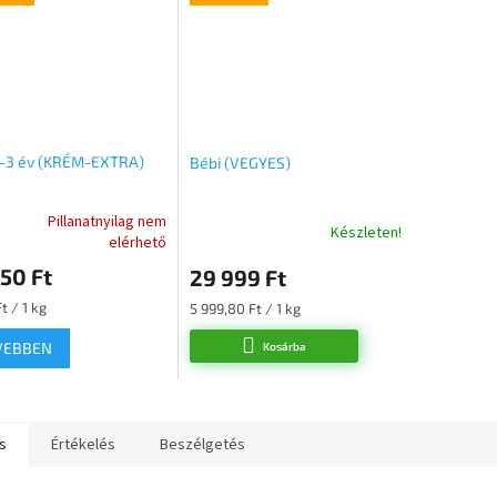
0-3 év (KRÉM-EXTRA)
Bébi (VEGYES)
Pillanatnyilag nem
Készleten!
elérhető
k
50 Ft
29 999 Ft
s
lése
ár:
Egységár:
t / 1 kg
5 999,80 Ft / 1 kg
VEBBEN
Kosárba
s
Értékelés
Beszélgetés