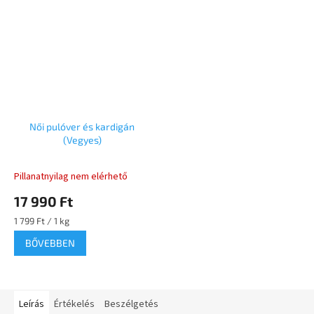
Női pulóver és kardigán
(Vegyes)
Pillanatnyilag nem elérhető
17 990 Ft
Egységár:
1 799 Ft / 1 kg
BŐVEBBEN
Leírás
Értékelés
Beszélgetés