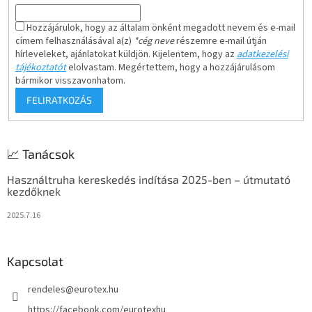
Hozzájárulok, hogy az általam önként megadott nevem és e-mail
címem felhasználásával a(z)
*cég neve
részemre e-mail útján
hírleveleket, ajánlatokat küldjön. Kijelentem, hogy az
adatkezelési
tájékoztatót
elolvastam. Megértettem, hogy a hozzájárulásom
bármikor visszavonhatom.
FELIRATKOZÁS
📈 Tanácsok
Használtruha kereskedés indítása 2025-ben – útmutató
kezdőknek
2025.7.16
Kapcsolat
rendeles
@
eurotex.hu
https://facebook.com/eurotexhu