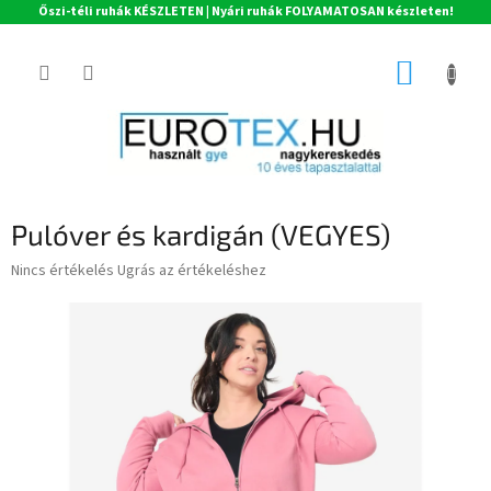
Őszi-téli ruhák KÉSZLETEN | Nyári ruhák FOLYAMATOSAN készleten!
Ugrás
a
KOSÁR
fő
tartalomhoz
Pulóver és kardigán (VEGYES)
A
Nincs értékelés
Ugrás az értékeléshez
termék
átlagos
értékelése
5-
ből
0,0
csillag.