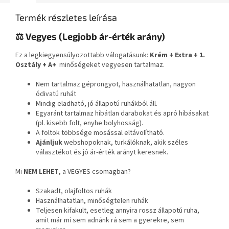
Termék részletes leírása
⚖️ Vegyes (Legjobb ár-érték arány)
Ez a legkiegyensúlyozottabb válogatásunk:
Krém + Extra + 1.
Osztály + A+
minőségeket vegyesen tartalmaz.
Nem tartalmaz géprongyot, használhatatlan, nagyon
ódivatú ruhát
Mindig eladható, jó állapotú ruhákból áll.
Egyaránt tartalmaz hibátlan darabokat és apró hibásakat
(pl. kisebb folt, enyhe bolyhosság).
A foltok többsége mosással eltávolítható.
Ajánljuk
webshopoknak, turkálóknak, akik széles
választékot és jó ár-érték arányt keresnek.
Mi
NEM LEHET
, a VEGYES csomagban?
Szakadt, olajfoltos ruhák
Használhatatlan, minőségtelen ruhák
Teljesen kifakult, esetleg annyira rossz állapotú ruha,
amit már mi sem adnánk rá sem a gyerekre, sem