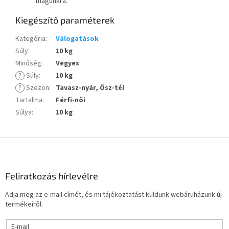
magunkra.
Kiegészítő paraméterek
Kategória
:
Válogatások
Súly
:
10 kg
Minőség
:
Vegyes
?
Súly
:
10 kg
?
Szezon
:
Tavasz-nyár, Ősz-tél
Tartalma
:
Férfi-női
Súlya
:
10 kg
L
á
b
l
Feliratkozás hírlevélre
é
Adja meg az e-mail címét, és mi tájékoztatást küldünk webáruházunk új
c
termékeiről.
E-mail