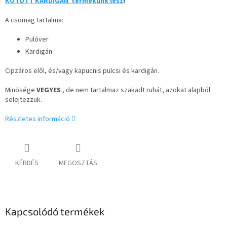
KÖTÖTT KARDIGÁN termékünk lesz
!
A csomag tartalma:
Pulóver
Kardigán
Cipzáros elől, és/vagy kapucnis pulcsi és kardigán.
Minősége
VEGYES
, de nem tartalmaz szakadt ruhát, azokat alapból
selejtezzük.
Részletes információ
KÉRDÉS
MEGOSZTÁS
Kapcsolódó termékek