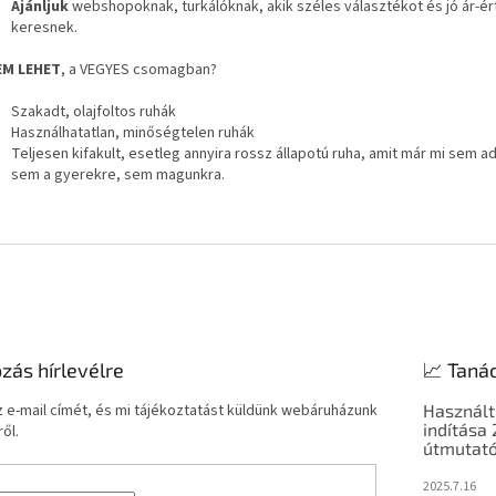
Ajánljuk
webshopoknak, turkálóknak, akik széles választékot és jó ár-ér
keresnek.
EM LEHET
, a VEGYES csomagban?
Szakadt, olajfoltos ruhák
Használhatatlan, minőségtelen ruhák
Teljesen kifakult, esetleg annyira rossz állapotú ruha, amit már mi sem a
sem a gyerekre, sem magunkra.
ozás hírlevélre
📈 Taná
 e-mail címét, és mi tájékoztatást küldünk webáruházunk
Használt
indítása
ől.
útmutató
2025.7.16