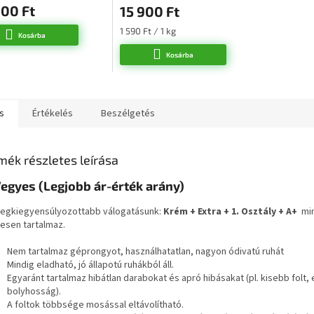
00 Ft
15 900 Ft
Egységár:
1 590 Ft / 1 kg
Kosárba
Kosárba
s
Értékelés
Beszélgetés
mék részletes leírása
Vegyes (Legjobb ár-érték arány)
 legkiegyensúlyozottabb válogatásunk:
Krém + Extra + 1. Osztály + A+
mi
esen tartalmaz.
Nem tartalmaz géprongyot, használhatatlan, nagyon ódivatú ruhát
Mindig eladható, jó állapotú ruhákból áll.
Egyaránt tartalmaz hibátlan darabokat és apró hibásakat (pl. kisebb folt,
bolyhosság).
A foltok többsége mosással eltávolítható.