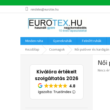
Ugrás
rendeles@eurotex.hu
a
fő
tartalomhoz
Minden ruha
Gyerekruhák
Felnőtt ruhák
Kezdőlap
Csomagok
Női pulóver és kardigán
O
Női 
l
d
A
Nincs é
Kiválóra értékelt
a
termék
szolgáltatás 2026
l
átlagos
s
értékel
4.8
5-
ó
igazolta: Trustindex
ből
p
0,0
a
csillag.
n