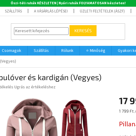
Őszi-téli ruhák KÉSZLETEN | Nyári ruhák FOLYAMATOSAN készleten!
SZÁLLÍTÁS
A VÁSÁRLÁS LÉPÉSEI
ÜZLETI FELTÉTELEK (ÁSZF)
KERESÉS
Csomagok
Szállítás
Rólunk
⭐ Minőség
Gyakori 
 (Vegyes)
pulóver és kardigán (Vegyes)
rtékelés
Ugrás az értékeléshez
17 
ése
Egységár
1 799 Ft 
Pilla