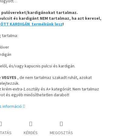
lfogyott…
I pulóvereket/kardigánokat tartalmaz.
ulcsit és kardigánt NEM tartalmaz, ha azt keresel,
ÖTT KARDIGÁN termékünk lesz
!
 tartalma:
lóver
rdigán
elől, és/vagy kapucnis pulcsi és kardigán.
e
VEGYES
, de nem tartalmaz szakadt ruhát, azokat
elejtezzük.
 krém-extra-1.osztály és A+ kategóriát. Nem tartalmaz
ot és egyéb minősíthetetlen darabot!
s információ
TATÁS
KÉRDÉS
MEGOSZTÁS