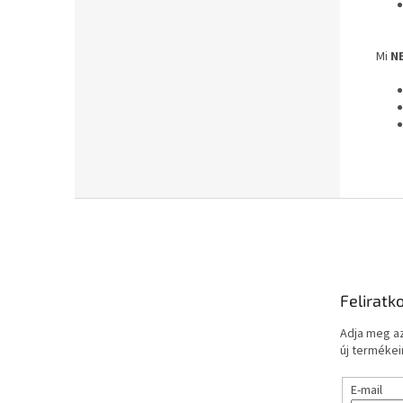
Mi
N
L
á
b
l
é
Feliratk
c
Adja meg az
új termékeir
E-mail