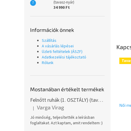
(tavasz-nyár)
34 990 Ft
Információk önnek
Szállítás
Kapc
A vásárlás lépései
Üzleti feltételek (ÁSZF)
Adatkezelési tájékoztató
Tava
Rólunk
Mostanában értékelt termékek
Felnőtt ruhák (1. OSZTÁLY) (tavasz-nyár)
Női me
Varga Virag
|
A termék értékelése 5-ből 5 csillag.
Jó minőség, teljesítették a leírásban
foglaltakat. Azt kaptam, amit rendeltem :)