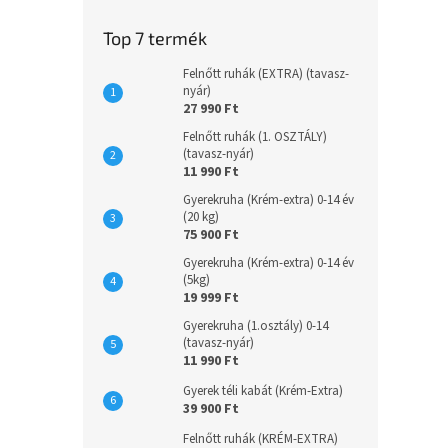
e
l
Top 7 termék
Felnőtt ruhák (EXTRA) (tavasz-
nyár)
27 990 Ft
Felnőtt ruhák (1. OSZTÁLY)
(tavasz-nyár)
11 990 Ft
Gyerekruha (Krém-extra) 0-14 év
(20 kg)
75 900 Ft
Gyerekruha (Krém-extra) 0-14 év
(5kg)
19 999 Ft
Gyerekruha (1.osztály) 0-14
(tavasz-nyár)
11 990 Ft
Gyerek téli kabát (Krém-Extra)
39 900 Ft
Felnőtt ruhák (KRÉM-EXTRA)