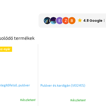
4.8 Google
solódó termékek
sz-nyár
legítőfelső, pulóver
Pulóver és kardigán (VEGYES)
Készleten!
Készleten!