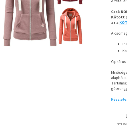
A tétel e
Csak NŐ
Kötött p
az a
KÖT
A csomag
Pu
Ka
Cipzáros 
Minőség
alapból s
Tartalmaz
géprongy
Részlete
NYOM