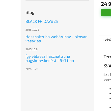
24 9
Blog
BLACK FRIDAY#25
2025.10.25
Használtruha webáruház - okosan
Leírá
vásárlás
2025.10.9
Ter
Így válassz használtruha
nagykereskedést - 5+1 tipp
⚖️ 
2025.10.9
Ez a
vegy