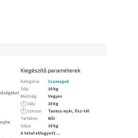
Kiegészítő paraméterek
Kategória
:
Csomagok
Súly
:
10 kg
nőségeket
Minőség
:
Vegyes
?
Súly
:
10 kg
?
Szezon
:
Tavasz-nyár, Ősz-tél
Tartalma
:
Női
 enyhe
Súlya
:
10 kg
A tétel elfogyott…