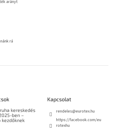
ték arányt
dnánk rá
csok
Kapcsolat
ruha kereskedés
rendeles
@
eurotex.hu
 2025-ben –
https://facebook.com/eu
 kezdőknek
rotexhu