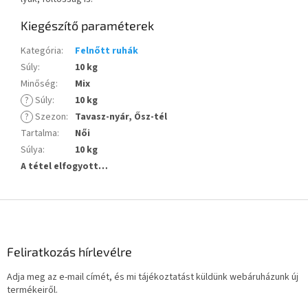
Kiegészítő paraméterek
Kategória
:
Felnőtt ruhák
Súly
:
10 kg
Minőség
:
Mix
?
Súly
:
10 kg
?
Szezon
:
Tavasz-nyár, Ősz-tél
Tartalma
:
Női
Súlya
:
10 kg
A tétel elfogyott…
L
á
b
l
Feliratkozás hírlevélre
é
Adja meg az e-mail címét, és mi tájékoztatást küldünk webáruházunk új
c
termékeiről.