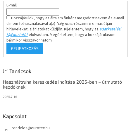
E-mail
Hozzájárulok, hogy az általam önként megadott nevem és e-mail
címem felhasználásával a(z)
*cég neve
részemre e-mail útján
hírleveleket, ajánlatokat küldjön. Kijelentem, hogy az
adatkezelési
tájékoztatót
elolvastam. Megértettem, hogy a hozzájárulásom
bármikor visszavonhatom.
FELIRATKOZÁS
📈 Tanácsok
Használtruha kereskedés indítása 2025-ben – útmutató
kezdőknek
2025.7.16
Kapcsolat
rendeles
@
eurotex.hu