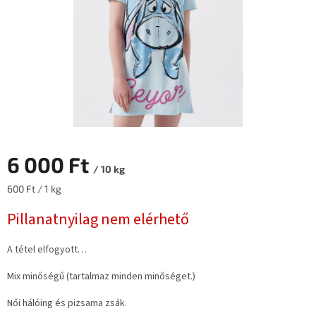
6 000 Ft
/ 10 kg
Egységár:
600 Ft / 1 kg
Pillanatnyilag nem elérhető
A tétel elfogyott…
Mix minőségű (tartalmaz minden minőséget.)
Női hálóing és pizsama zsák.