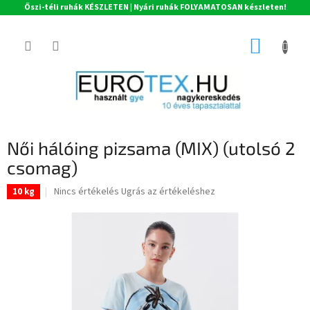
Őszi-téli ruhák KÉSZLETEN | Nyári ruhák FOLYAMATOSAN készleten!
Ugrás
a
KOSÁR
fő
tartalomhoz
Női hálóing pizsama (MIX) (utolsó 2
csomag)
A
Nincs értékelés
Ugrás az értékeléshez
10 kg
termék
átlagos
értékelése
5-
ből
0,0
csillag.