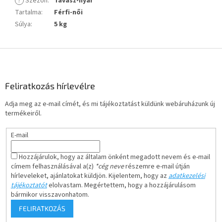
?
Szezon
:
Tavasz-nyár
Tartalma
:
Férfi-női
Súlya
:
5 kg
L
á
b
l
Feliratkozás hírlevélre
é
Adja meg az e-mail címét, és mi tájékoztatást küldünk webáruházunk új
c
termékeiről.
E-mail
Hozzájárulok, hogy az általam önként megadott nevem és e-mail
címem felhasználásával a(z)
*cég neve
részemre e-mail útján
hírleveleket, ajánlatokat küldjön. Kijelentem, hogy az
adatkezelési
tájékoztatót
elolvastam. Megértettem, hogy a hozzájárulásom
bármikor visszavonhatom.
FELIRATKOZÁS