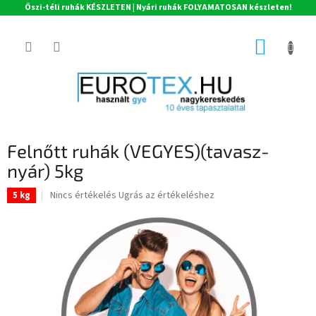
Őszi-téli ruhák KÉSZLETEN | Nyári ruhák FOLYAMATOSAN készleten!
Ugrás
a
KOSÁR
fő
tartalomhoz
Felnőtt ruhák (VEGYES)(tavasz-
nyár) 5kg
A
Nincs értékelés
Ugrás az értékeléshez
5 kg
termék
átlagos
értékelése
5-
ből
0,0
csillag.