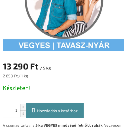
13 290 Ft
/ 5 kg
Egységár:
2 658 Ft / 1 kg
Készleten!
Hozzáadás a kosárhoz
A csomag tartalma
5 kg VEGYES minőségű felnőtt ruhák
. Vegyesen