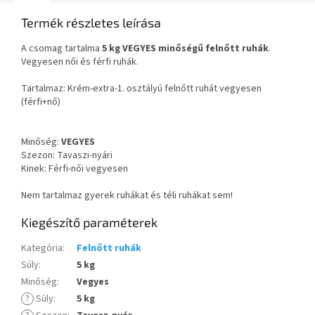
Termék részletes leírása
A csomag tartalma
5 kg VEGYES minőségű felnőtt ruhák
.
Vegyesen női és férfi ruhák.
Tartalmaz: Krém-extra-1. osztályú felnőtt ruhát vegyesen
(férfi+nő)
Minőség:
VEGYES
Szezon: Tavaszi-nyári
Kinek: Férfi-női vegyesen
Nem tartalmaz gyerek ruhákat és téli ruhákat sem!
Kiegészítő paraméterek
Kategória
:
Felnőtt ruhák
Súly
:
5 kg
Minőség
:
Vegyes
?
Súly
:
5 kg