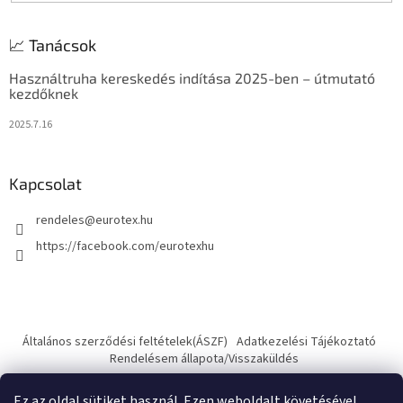
📈 Tanácsok
Használtruha kereskedés indítása 2025-ben – útmutató
kezdőknek
2025.7.16
Kapcsolat
rendeles
@
eurotex.hu
https://facebook.com/eurotexhu
Általános szerződési feltételek(ÁSZF)
Adatkezelési Tájékoztató
Rendelésem állapota/Visszaküldés
Ez az oldal sütiket használ. Ezen weboldalt követésével