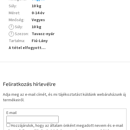
Súly
:
10 kg
Méret
:
0-14 év
Minőség
:
Vegyes
?
Súly
:
10 kg
?
Szezon
:
Tavasz-nyár
Tartalma
:
Fiú-Lány
A tétel elfogyott…
L
á
b
l
Feliratkozás hírlevélre
é
Adja meg az e-mail címét, és mi tájékoztatást küldünk webáruházunk új
c
termékeiről.
E-mail
Hozzájárulok, hogy az általam önként megadott nevem és e-mail