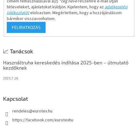
címem felhasználásával a(z)
*cég neve
részemre e-mail útján
hírleveleket, ajánlatokat küldjön. Kijelentem, hogy az
adatkezelési
tájékoztatót
elolvastam. Megértettem, hogy a hozzájárulásom
bármikor visszavonhatom.
FELIRATKOZÁS
📈 Tanácsok
Használtruha kereskedés indítása 2025-ben – útmutató
kezdőknek
2025.7.16
Kapcsolat
rendeles
@
eurotex.hu
https://facebook.com/eurotexhu