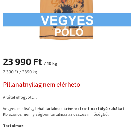
23 990 Ft
/ 10 kg
Egységár:
2 390 Ft / 2390 kg
Pillanatnyilag nem elérhető
A tétel elfogyott…
Vegyes minőség, tehát tartalmaz
krém-extra-1.osztályú ruhákat.
Kb azonos mennyiségben tartalmaz az összes minőségből.
Tartalmaz: