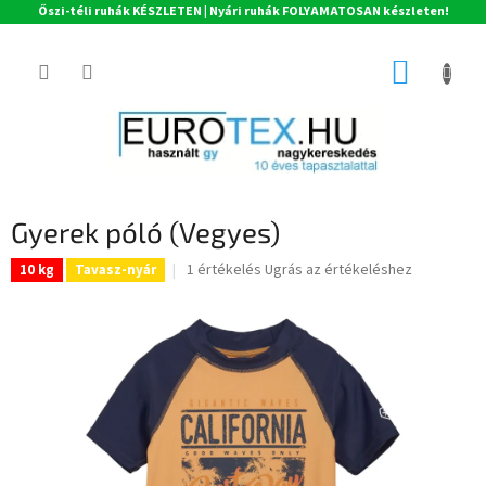
Őszi-téli ruhák KÉSZLETEN | Nyári ruhák FOLYAMATOSAN készleten!
Ugrás
a
KOSÁR
fő
tartalomhoz
Gyerek póló (Vegyes)
A
1 értékelés
Ugrás az értékeléshez
10 kg
Tavasz-nyár
termék
átlagos
értékelése
5-
ből
5,0
csillag.