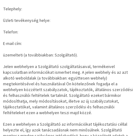
Telephely:
Üzleti tevékenység helye:
Telefon:
E-mail cím:
üzemelteti (a továbbiakban: Szolgáltató).
Jelen webhelyen a Szolgáltató szolgáltatásaival, termékeivel
kapcsolatban információkat ismerhet meg. A jelen webhely és az azt
alkotó weboldalak (a továbbiakban: együttesen webhely)
megtekintésével és használatával Ön kötelezőnek fogadja el a
webhelyen közzétett szabályzatok, tájékoztatók, általános szerződési
és felhasználói feltételek tartalmát. Szolgáltató ezeket bármikor
módosíthatja, mely módosításokat, illetve az új szabályzatokat,
tájékoztatókat, valamint általános szerződési és felhasználói
feltételeket ezen a webhelyen teszi majd közzé.
Ezen a webhelyen a Szolgáltató az információkat tájékoztatási céllal
helyezte el, így azok tanácsadásnak nem minősülnek. Szolgáltató
megtesz minden szükséges intézkedést, hogy a közzétett adatok a