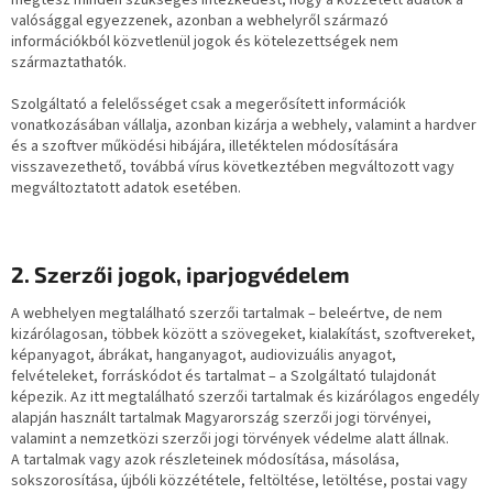
valósággal egyezzenek, azonban a webhelyről származó
információkból közvetlenül jogok és kötelezettségek nem
származtathatók.
Szolgáltató a felelősséget csak a megerősített információk
vonatkozásában vállalja, azonban kizárja a webhely, valamint a hardver
és a szoftver működési hibájára, illetéktelen módosítására
visszavezethető, továbbá vírus következtében megváltozott vagy
megváltoztatott adatok esetében.
2. Szerzői jogok, iparjogvédelem
A webhelyen megtalálható szerzői tartalmak – beleértve, de nem
kizárólagosan, többek között a szövegeket, kialakítást, szoftvereket,
képanyagot, ábrákat, hanganyagot, audiovizuális anyagot,
felvételeket, forráskódot és tartalmat – a Szolgáltató tulajdonát
képezik. Az itt megtalálható szerzői tartalmak és kizárólagos engedély
alapján használt tartalmak Magyarország szerzői jogi törvényei,
valamint a nemzetközi szerzői jogi törvények védelme alatt állnak.
A tartalmak vagy azok részleteinek módosítása, másolása,
sokszorosítása, újbóli közzététele, feltöltése, letöltése, postai vagy