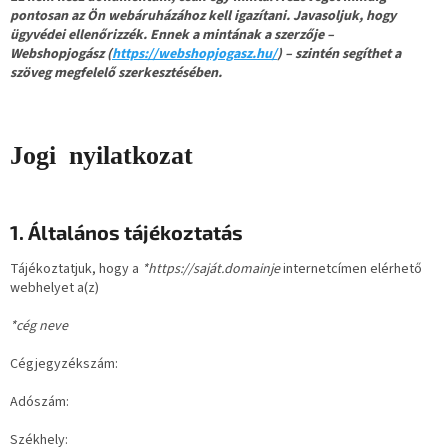
pontosan az Ön webáruházához kell igazítani. Javasoljuk, hogy
ügyvédei ellenőrizzék. Ennek a mintának a szerzője –
Webshopjogász (
https://webshopjogasz.hu/
) – szintén segíthet a
szöveg megfelelő szerkesztésében.
Jogi nyilatkozat
1. Általános tájékoztatás
Tájékoztatjuk, hogy a
*https://saját.domainje
internetcímen elérhető
webhelyet a(z)
*cég neve
Cégjegyzékszám:
Adószám:
Székhely: