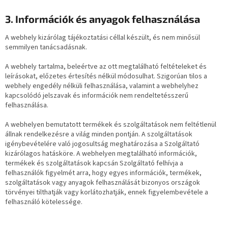
3. Információk és anyagok felhasználása
A webhely kizárólag tájékoztatási céllal készült, és nem minősül
semmilyen tanácsadásnak.
A webhely tartalma, beleértve az ott megtalálható feltételeket és
leírásokat, előzetes értesítés nélkül módosulhat. Szigorúan tilos a
webhely engedély nélküli felhasználása, valamint a webhelyhez
kapcsolódó jelszavak és információk nem rendeltetésszerű
felhasználása.
A webhelyen bemutatott termékek és szolgáltatások nem feltétlenül
állnak rendelkezésre a világ minden pontján. A szolgáltatások
igénybevételére való jogosultság meghatározása a Szolgáltató
kizárólagos hatásköre. A webhelyen megtalálható információk,
termékek és szolgáltatások kapcsán Szolgáltató felhívja a
felhasználók figyelmét arra, hogy egyes információk, termékek,
szolgáltatások vagy anyagok felhasználását bizonyos országok
törvényei tilthatják vagy korlátozhatják, ennek figyelembevétele a
felhasználó kötelessége.