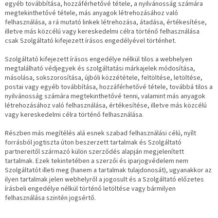
egyéb továbbítása, hozzáférhetővé tétele, a nyilvánosság számára
megtekinthetővé tétele, más anyagok létrehozásához való
felhasználása, a rá mutató linkek létrehozása, átadása, értékesítése,
illetve más közcélú vagy kereskedelmi célra történő felhasználása
csak Szolgáltató kifejezett írásos engedélyével történhet.
Szolgáltató kifejezett írásos engedélye nélkül tilos a webhelyen
megtalálható védjegyek és szolgáltatási márkajelek módosítása,
másolása, sokszorosítása, újbóli közzététele, feltöltése, letöltése,
postai vagy egyéb továbbítása, hozzáférhetővé tétele, továbbá tilos a
nyilvánosság számára megtekinthetővé tenni, valamint más anyagok
létrehozásához való felhasználása, értékesítése, illetve más közcélú
vagy kereskedelmi célra történő felhasználása.
Részben más megítélés alá esnek szabad felhasználási célú, nyílt
forrásból jogtiszta úton beszerzett tartalmak és Szolgáltató
partnereitől származó külön szerződés alapján megjelenített
tartalmak. Ezek tekintetében a szerzői és iparjogvédelem nem
Szolgáltatót illeti meg (hanem a tartalmak tulajdonosát), ugyanakkor az
ilyen tartalmak jelen webhelyről a jogosult és a Szolgáltató előzetes
írásbeli engedélye nélkül történő letöltése vagy bármilyen
felhasználása szintén jogsértő.