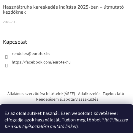
Használtruha kereskedés indítása 2025-ben – útmutató
kezdőknek
2025.7.16
Kapcsolat
rendeles
@
eurotex.hu
https://facebook.com/eurotexhu
Általános szerződési feltételek(ÁSZF)
Adatkezelési Tájékoztató
Rendelésem állapota/Visszaküldés
Ez az oldal sütiket használ. Ezen weboldalt követésével
elfogadja azok használatát. Tudjon meg többet *
itt
(*
illessze
be a süti tájékoztatóra mutató linket
).