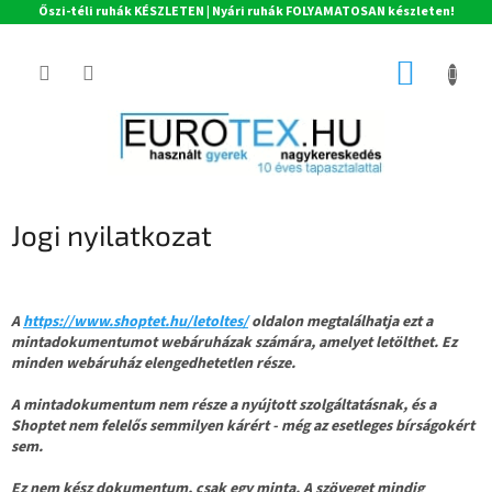
Őszi-téli ruhák KÉSZLETEN | Nyári ruhák FOLYAMATOSAN készleten!
Ugrás
a
KOSÁR
fő
tartalomhoz
Jogi nyilatkozat
A
https://www.shoptet.hu/letoltes/
oldalon megtalálhatja ezt a
mintadokumentumot webáruházak számára, amelyet letölthet. Ez
minden webáruház elengedhetetlen része.
A mintadokumentum nem része a nyújtott szolgáltatásnak, és a
Shoptet nem felelős semmilyen kárért - még az esetleges bírságokért
sem.
Ez nem kész dokumentum, csak egy minta. A szöveget mindig