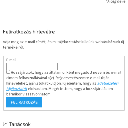
*A cég neve
L
á
b
l
Feliratkozás hírlevélre
é
Adja meg az e-mail címét, és mi tájékoztatást küldünk webáruházunk új
c
termékeiről.
E-mail
Hozzájárulok, hogy az általam önként megadott nevem és e-mail
címem felhasználásával a(z)
*cég neve
részemre e-mail útján
hírleveleket, ajánlatokat küldjön. Kijelentem, hogy az
adatkezelési
tájékoztatót
elolvastam. Megértettem, hogy a hozzájárulásom
bármikor visszavonhatom.
FELIRATKOZÁS
📈 Tanácsok