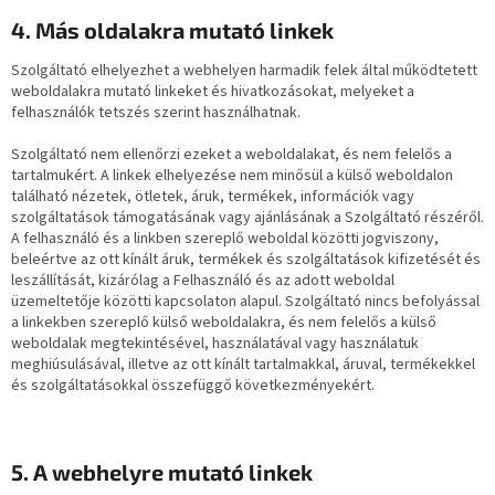
4. Más oldalakra mutató linkek
Szolgáltató elhelyezhet a webhelyen harmadik felek által működtetett
weboldalakra mutató linkeket és hivatkozásokat, melyeket a
felhasználók tetszés szerint használhatnak.
Szolgáltató nem ellenőrzi ezeket a weboldalakat, és nem felelős a
tartalmukért. A linkek elhelyezése nem minősül a külső weboldalon
található nézetek, ötletek, áruk, termékek, információk vagy
szolgáltatások támogatásának vagy ajánlásának a Szolgáltató részéről.
A felhasználó és a linkben szereplő weboldal közötti jogviszony,
beleértve az ott kínált áruk, termékek és szolgáltatások kifizetését és
leszállítását, kizárólag a Felhasználó és az adott weboldal
üzemeltetője közötti kapcsolaton alapul. Szolgáltató nincs befolyással
a linkekben szereplő külső weboldalakra, és nem felelős a külső
weboldalak megtekintésével, használatával vagy használatuk
meghiúsulásával, illetve az ott kínált tartalmakkal, áruval, termékekkel
és szolgáltatásokkal összefüggő következményekért.
5. A
webhelyre mutató linkek