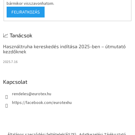
bármikor visszavonhatom.
FELIRATKOZÁS
📈 Tanácsok
Használtruha kereskedés indítása 2025-ben – útmutató
kezdőknek
2025.7.16
Kapcsolat
rendeles
@
eurotex.hu
https://facebook.com/eurotexhu
Általános szerződési feltételek(ÁSZF)
Adatkezelési Tájékoztató