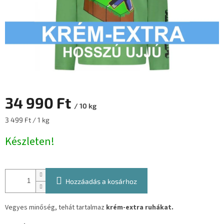
34 990 Ft
/ 10 kg
Egységár:
3 499 Ft / 1 kg
Készleten!
Hozzáadás a kosárhoz
Vegyes minőség, tehát tartalmaz
krém-extra ruhákat.