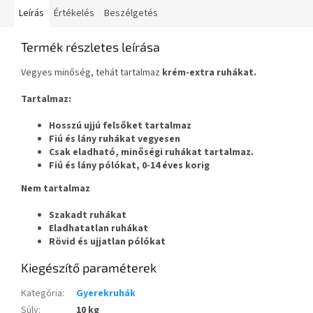
Leírás
Értékelés
Beszélgetés
Termék részletes leírása
Vegyes minőség, tehát tartalmaz
krém-extra ruhákat.
Tartalmaz:
Hosszú ujjú felsőket tartalmaz
Fiú és lány ruhákat vegyesen
Csak eladható, minőségi ruhákat tartalmaz.
Fiú és lány pólókat, 0-14 éves korig
Nem tartalmaz
Szakadt ruhákat
Eladhatatlan ruhákat
Rövid és ujjatlan pólókat
Kiegészítő paraméterek
Kategória
:
Gyerekruhák
Súly
:
10 kg