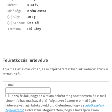
Méret
:
0-14 év
Minőség
:
Krém-extra
?
Súly
:
10 kg
?
Szezon
:
Ősz-tél
Tartalma
:
Fiú-Lány
L
á
b
l
Feliratkozás hírlevélre
é
Adja meg az e-mail címét, és mi tájékoztatást küldünk webáruházunk új
c
termékeiről.
E-mail
Hozzájárulok, hogy az általam önként megadott nevem és e-mail
címem felhasználásával a(z)
*cég neve
részemre e-mail útján
hírleveleket, ajánlatokat küldjön. Kijelentem, hogy az
adatkezelési
tájékoztatót
elolvastam. Megértettem, hogy a hozzájárulásom