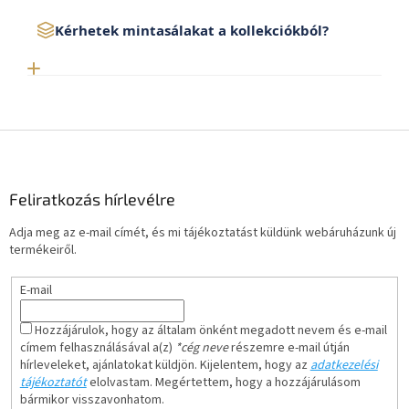
Kérhetek mintasálakat a kollekciókból?
L
á
b
l
Feliratkozás hírlevélre
é
Adja meg az e-mail címét, és mi tájékoztatást küldünk webáruházunk új
c
termékeiről.
E-mail
Hozzájárulok, hogy az általam önként megadott nevem és e-mail
címem felhasználásával a(z)
*cég neve
részemre e-mail útján
hírleveleket, ajánlatokat küldjön. Kijelentem, hogy az
adatkezelési
tájékoztatót
elolvastam. Megértettem, hogy a hozzájárulásom
bármikor visszavonhatom.