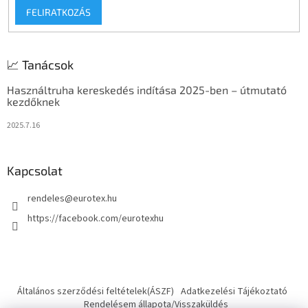
FELIRATKOZÁS
📈 Tanácsok
Használtruha kereskedés indítása 2025-ben – útmutató
kezdőknek
2025.7.16
Kapcsolat
rendeles
@
eurotex.hu
https://facebook.com/eurotexhu
Általános szerződési feltételek(ÁSZF)
Adatkezelési Tájékoztató
Rendelésem állapota/Visszaküldés